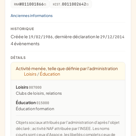
W011001866
0011002642
RNA
HIST.
Anciennes informations
HISTORIQUE
Créée le
, dernière déclaration le
19/02/1986
29/12/2014
4 évènements
DÉTAILS
Activité menée, telle que définie par l'administration
Loisirs
Éducation
/
Loisirs
007000
clubs de loisirs, relations
Éducation
015000
éducation formation
Objets sociaux attribués par l'administration d'après l'objet
déclaré ; activité NAF attribuée par l'INSEE. Les noms
courts sont ceux d'Assoce, les libellés complets ceux de