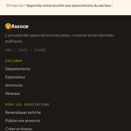
Entreprise ?
Apportez votre soutien aux associations du secteur
!
Assoce
L'annuaire des associations françaises, construit sur les données
publiques.
RNA
/
JOAFE
/
SIRENE
EXPLORER
Départements
Explorateur
Annonces
Réseaux
POUR LES ASSOCIATIONS
Revendiquer sa fiche
Publier une annonce
Créer un réseau