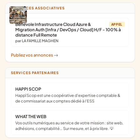
ANNONCES ASSOCIATIVES
Bénévole Infrastructure Cloud Azure &
APPEL
Migration Auth [Infra / DevOps / Cloud] H/F - 100% à
distance Full Remote
par LA FAMILLE MAGHEN
Publiez vos annonces
->
SERVICES PARTENAIRES
HAPPI SCOP
Happï Scop est une coopérative d’expertise comptable &
de commissariat aux comptes dédié à l'ESS
WHAT THE WEB
Vos outils numériques au service de votre mission : site web,
adhésions, comptabilité… Sur mesure, et à prix libre. 💡