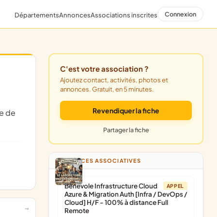
Connexion
Départements
Annonces
Associations inscrites
C'est votre association ?
Ajoutez contact, activités, photos et
annonces. Gratuit, en 5 minutes.
Revendiquer la fiche
Partager la fiche
ANNONCES ASSOCIATIVES
Bénévole Infrastructure Cloud
APPEL
Azure & Migration Auth [Infra / DevOps /
Cloud] H/F - 100% à distance Full
Remote