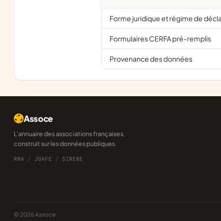
Forme juridique et régime de décl
Formulaires CERFA pré-remplis
Provenance des données
Assoce
L'annuaire des associations françaises,
construit sur les données publiques.
RNA
/
JOAFE
/
SIRENE
© 2026 Assoce