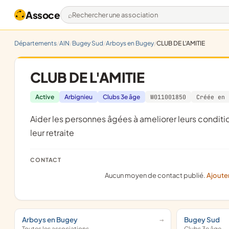
Assoce
Rechercher une association
Départements
AIN
Bugey Sud
Arboys en Bugey
CLUB DE L'AMITIE
CLUB DE L'AMITIE
Active
Arbignieu
Clubs 3e âge
W011001850
Créée en 
aider les personnes âgées à ameliorer leurs conditions d'existence pour qu'elles vivent plus agréablement lâÂge de
leur retraite
CONTACT
Aucun moyen de contact publié.
Ajoute
Arboys en Bugey
Bugey Sud
Toutes les associations
Clubs 3e âge