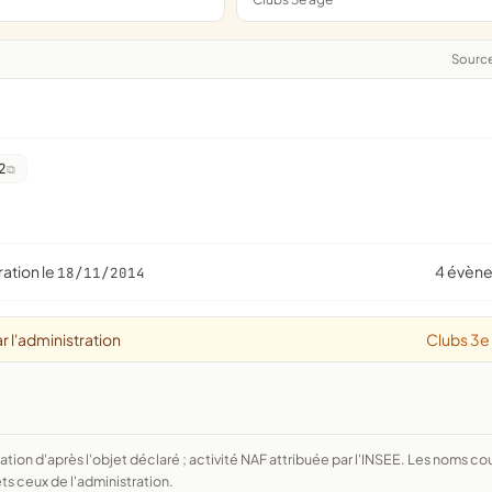
Sourc
2
ration le
4 évèn
18/11/2014
r l'administration
Clubs 3e
ts ceux de l'administration.