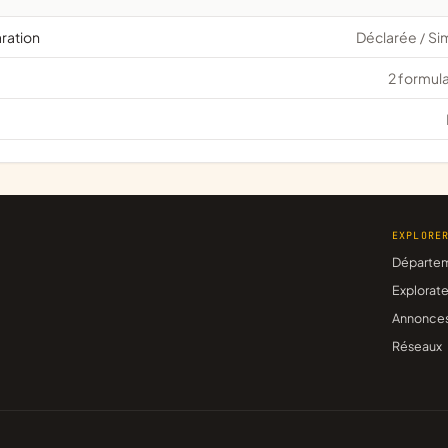
aration
Déclarée
Si
/
2 formula
EXPLORE
Départe
Explorate
Annonce
Réseaux