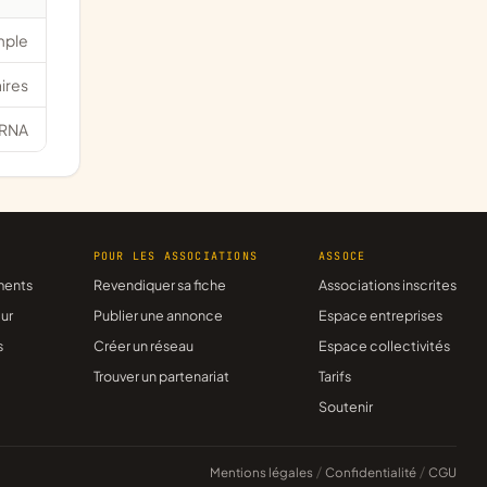
mple
ires
RNA
R
POUR LES ASSOCIATIONS
ASSOCE
ments
Revendiquer sa fiche
Associations inscrites
ur
Publier une annonce
Espace entreprises
s
Créer un réseau
Espace collectivités
Trouver un partenariat
Tarifs
Soutenir
Mentions légales
/
Confidentialité
/
CGU