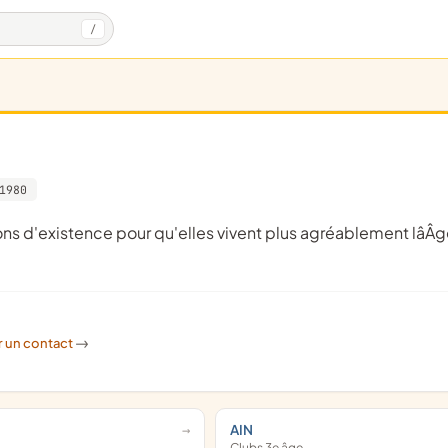
/
1980
r un contact
->
AIN
Clubs 3e âge