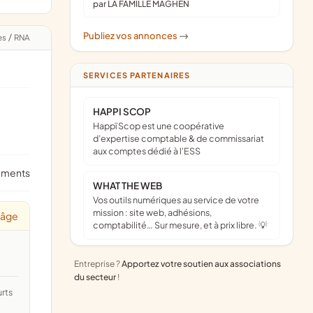
par LA FAMILLE MAGHEN
Publiez vos annonces
->
es
/
RNA
SERVICES PARTENAIRES
HAPPI SCOP
Happï Scop est une coopérative
d’expertise comptable & de commissariat
aux comptes dédié à l'ESS
ements
WHAT THE WEB
Vos outils numériques au service de votre
mission : site web, adhésions,
 âge
comptabilité… Sur mesure, et à prix libre. 💡
Entreprise ?
Apportez votre soutien aux associations
du secteur
!