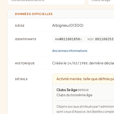
DONNÉES OFFICIELLES
Arbignieu (01300)
SIÈGE
W011001850
001100253
IDENTIFIANTS
RNA
HIST.
Anciennes informations
Créée le
, dernière décla
14/03/1980
HISTORIQUE
Activité menée, telle que définie pa
DÉTAILS
Clubs 3e âge
009040
clubs du troisième âge
Objets sociaux attribués par l'administration d'après l'objet déclaré ; activité NAF attribuée par l'INSEE. Les noms courts
sont ceux d'Assoce, les libellés comple