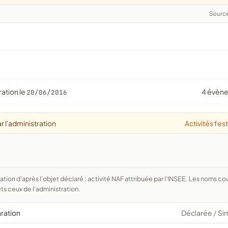
Sourc
ration le
4 évèn
20/06/2016
r l'administration
Activités fes
ts ceux de l'administration.
aration
Déclarée
Si
/