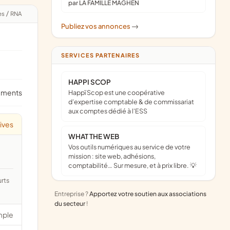
par LA FAMILLE MAGHEN
es
/
RNA
Publiez vos annonces
->
SERVICES PARTENAIRES
HAPPI SCOP
ements
Happï Scop est une coopérative
d’expertise comptable & de commissariat
aux comptes dédié à l'ESS
tives
WHAT THE WEB
Vos outils numériques au service de votre
mission : site web, adhésions,
comptabilité… Sur mesure, et à prix libre. 💡
Entreprise ?
Apportez votre soutien aux associations
du secteur
!
mple