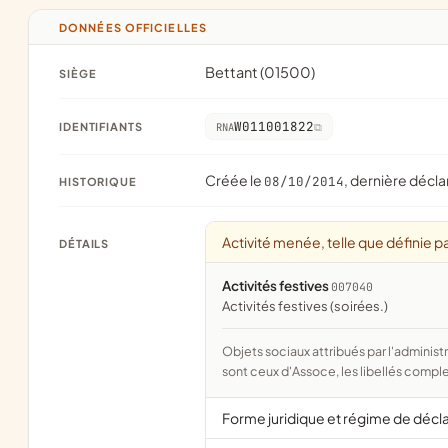
DONNÉES OFFICIELLES
Bettant (01500)
SIÈGE
W011001822
IDENTIFIANTS
RNA
Créée le
, dernière décla
08/10/2014
HISTORIQUE
Activité menée, telle que définie pa
DÉTAILS
Activités festives
007040
activités festives (soirées.)
Objets sociaux attribués par l'administration d'après l'objet déclaré ; activité NAF attribuée par l'INSEE. Les noms courts
sont ceux d'Assoce, les libellés comple
Forme juridique et régime de décl