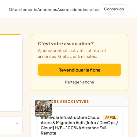
Connexion
Départements
Annonces
Associations inscrites
C'est votre association ?
Ajoutez contact, activités, photos et
annonces. Gratuit, en 5 minutes.
Revendiquer la fiche
Partager la fiche
ANNONCES ASSOCIATIVES
Bénévole Infrastructure Cloud
APPEL
Azure & Migration Auth [Infra / DevOps /
Cloud] H/F - 100% à distance Full
Remote