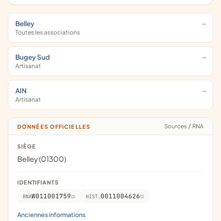
Belley
Toutes les associations
Bugey Sud
Artisanat
AIN
Artisanat
Sources
/
RNA
DONNÉES OFFICIELLES
SIÈGE
Belley (01300)
IDENTIFIANTS
W011001759
0011004626
RNA
HIST.
Anciennes informations