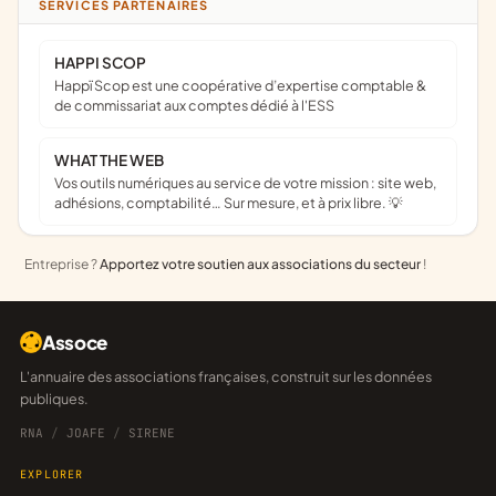
SERVICES PARTENAIRES
HAPPI SCOP
Happï Scop est une coopérative d’expertise comptable &
de commissariat aux comptes dédié à l'ESS
WHAT THE WEB
Vos outils numériques au service de votre mission : site web,
adhésions, comptabilité… Sur mesure, et à prix libre. 💡
Entreprise ?
Apportez votre soutien aux associations du secteur
!
Assoce
L'annuaire des associations françaises, construit sur les données
publiques.
RNA
/
JOAFE
/
SIRENE
EXPLORER