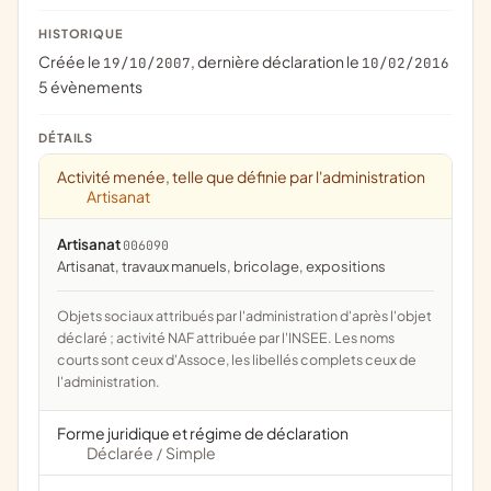
HISTORIQUE
Créée le
, dernière déclaration le
19/10/2007
10/02/2016
5 évènements
DÉTAILS
Activité menée, telle que définie par l'administration
Artisanat
Artisanat
006090
artisanat, travaux manuels, bricolage, expositions
Objets sociaux attribués par l'administration d'après l'objet
déclaré ; activité NAF attribuée par l'INSEE. Les noms
courts sont ceux d'Assoce, les libellés complets ceux de
l'administration.
Forme juridique et régime de déclaration
Déclarée
Simple
/