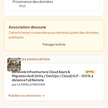
Provenance des données
RNA
Association dissoute
Cette fiche est conservée pour mémoire à partir des données
publiques.
Partager la fiche
ANNONCES ASSOCIATIVES
Bénévole Infrastructure Cloud Azure &
APPEL
Migration Auth [Infra / DevOps / Cloud] H/F - 100% à
distance Full Remote
par LA FAMILLE MAGHEN
Publiez vos annonces
->