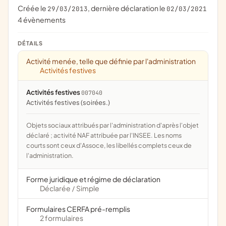
Créée le
, dernière déclaration le
29/03/2013
02/03/2021
4 évènements
DÉTAILS
Activité menée, telle que définie par l'administration
Activités festives
Activités festives
007040
activités festives (soirées.)
Objets sociaux attribués par l'administration d'après l'objet
déclaré ; activité NAF attribuée par l'INSEE. Les noms
courts sont ceux d'Assoce, les libellés complets ceux de
l'administration.
Forme juridique et régime de déclaration
Déclarée
Simple
/
Formulaires CERFA pré-remplis
2 formulaires