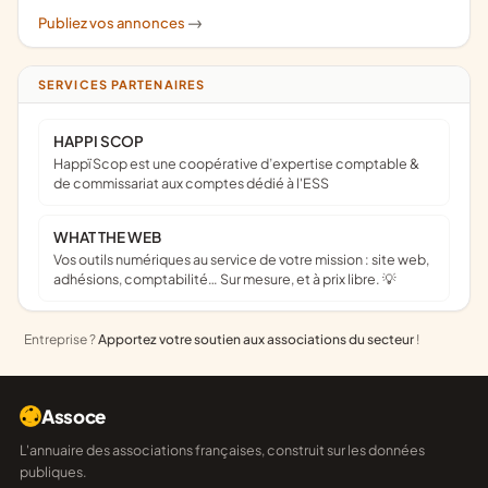
Publiez vos annonces
->
SERVICES PARTENAIRES
HAPPI SCOP
Happï Scop est une coopérative d’expertise comptable &
de commissariat aux comptes dédié à l'ESS
WHAT THE WEB
Vos outils numériques au service de votre mission : site web,
adhésions, comptabilité… Sur mesure, et à prix libre. 💡
Entreprise ?
Apportez votre soutien aux associations du secteur
!
Assoce
L'annuaire des associations françaises, construit sur les données
publiques.