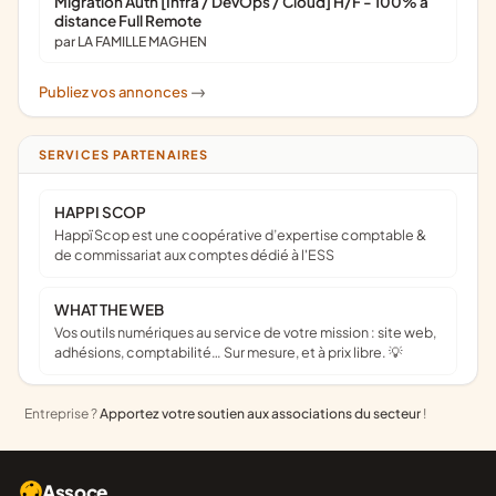
Migration Auth [Infra / DevOps / Cloud] H/F - 100% à
distance Full Remote
par LA FAMILLE MAGHEN
Publiez vos annonces
->
SERVICES PARTENAIRES
HAPPI SCOP
Happï Scop est une coopérative d’expertise comptable &
de commissariat aux comptes dédié à l'ESS
WHAT THE WEB
Vos outils numériques au service de votre mission : site web,
adhésions, comptabilité… Sur mesure, et à prix libre. 💡
Entreprise ?
Apportez votre soutien aux associations du secteur
!
Assoce