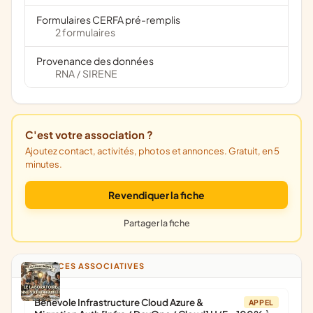
Formulaires CERFA pré-remplis
2 formulaires
Provenance des données
RNA
SIRENE
/
C'est votre association ?
Ajoutez contact, activités, photos et annonces. Gratuit, en 5
minutes.
Revendiquer la fiche
Partager la fiche
ANNONCES ASSOCIATIVES
Bénévole Infrastructure Cloud Azure &
APPEL