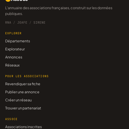
L'annuaire des associations françaises, construit sur les données
publiques.
RNA
/
JOAFE
/
SIRENE
EXPLORER
Départements
Explorateur
Annonces
Réseaux
POUR LES ASSOCIATIONS
Revendiquer sa fiche
Publier une annonce
Créer un réseau
Trouver un partenariat
ASSOCE
Associations inscrites