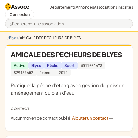
Assoce
Départements
Annonces
Associations inscrites
Connexion
Rechercher une association
Blyes
AMICALE DES PECHEURS DE BLYES
AMICALE DES PECHEURS DE BLYES
Active
Blyes
Pêche
Sport
W011001478
829133602
Créée en 2012
pratiquer la pêche d'étang avec gestion du poisson ;
aménagement du plan d'eau
CONTACT
Aucun moyen de contact publié.
Ajouter un contact
->