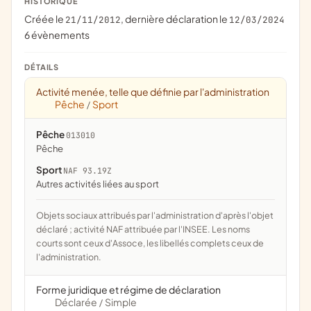
HISTORIQUE
Créée le
, dernière déclaration le
21/11/2012
12/03/2024
6 évènements
DÉTAILS
Activité menée, telle que définie par l'administration
Pêche
Sport
/
Pêche
013010
pêche
Sport
NAF 93.19Z
Autres activités liées au sport
Objets sociaux attribués par l'administration d'après l'objet
déclaré ; activité NAF attribuée par l'INSEE. Les noms
courts sont ceux d'Assoce, les libellés complets ceux de
l'administration.
Forme juridique et régime de déclaration
Déclarée
Simple
/