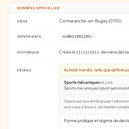
DONNÉES OFFICIELLES
Cormaranche-en-Bugey (01110)
SIÈGE
W011001285
IDENTIFIANTS
RNA
Créée le
, dernière décla
12/12/2011
HISTORIQUE
Activité menée, telle que définie pa
DÉTAILS
Sports mécaniques
011160
Sports mécaniques (sport automobile
Objets sociaux attribués par l'administration d'après l'objet déclaré ; activité NAF attribuée par l'INSEE. Les noms courts
sont ceux d'Assoce, les libellés comple
Forme juridique et régime de décl