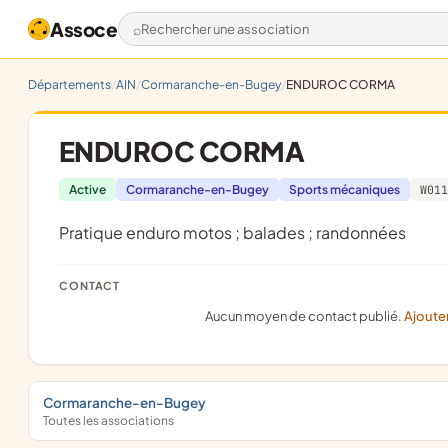
Assoce
Rechercher une association
Départements
AIN
Cormaranche-en-Bugey
ENDUROC CORMA
ENDUROC CORMA
Active
Cormaranche-en-Bugey
Sports mécaniques
W011
pratique enduro motos ; balades ; randonnées
CONTACT
Aucun moyen de contact publié.
Ajoute
Cormaranche-en-Bugey
Toutes les associations