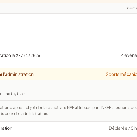
Sourc
ration le
4 évèn
28/01/2026
r l'administration
Sports mécani
, moto, trial)
ts ceux de l'administration.
aration
Déclarée
Si
/