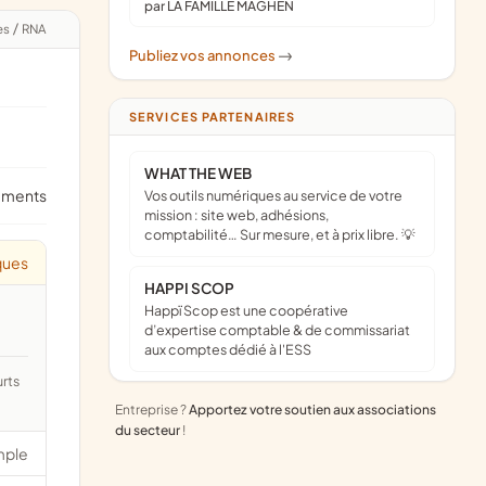
par LA FAMILLE MAGHEN
es
/
RNA
Publiez vos annonces
->
SERVICES PARTENAIRES
WHAT THE WEB
ements
Vos outils numériques au service de votre
mission : site web, adhésions,
comptabilité… Sur mesure, et à prix libre. 💡
ques
HAPPI SCOP
Happï Scop est une coopérative
d’expertise comptable & de commissariat
aux comptes dédié à l'ESS
Entreprise ?
Apportez votre soutien aux associations
du secteur
!
mple