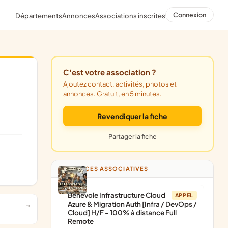
Connexion
Départements
Annonces
Associations inscrites
C'est votre association ?
Ajoutez contact, activités, photos et
annonces. Gratuit, en 5 minutes.
Revendiquer la fiche
Partager la fiche
ANNONCES ASSOCIATIVES
Bénévole Infrastructure Cloud
APPEL
Azure & Migration Auth [Infra / DevOps /
Cloud] H/F - 100% à distance Full
Remote