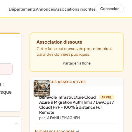
Connexion
Départements
Annonces
Associations inscrites
Association dissoute
Cette fiche est conservée pour mémoire à
partir des données publiques.
Partager la fiche
ANNONCES ASSOCIATIVES
orsque
Bénévole Infrastructure Cloud
APPEL
Azure & Migration Auth [Infra / DevOps /
Cloud] H/F - 100% à distance Full
Remote
par LA FAMILLE MAGHEN
Publiez vos annonces
->