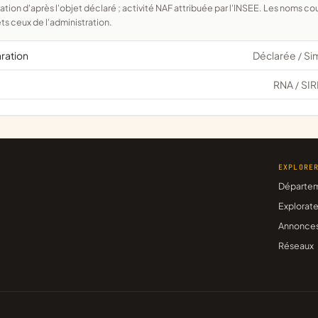
ts ceux de l'administration.
aration
Déclarée
Si
/
RNA
SIR
/
EXPLORE
Départe
Explorate
Annonce
Réseaux