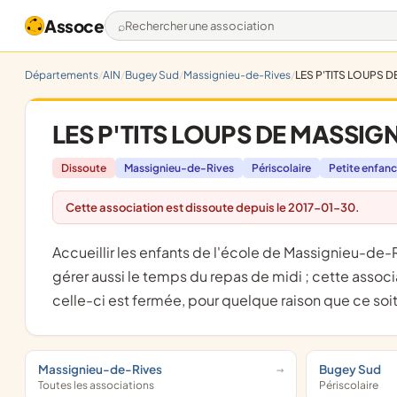
Assoce
Rechercher une association
Départements
AIN
Bugey Sud
Massignieu-de-Rives
LES P'TITS LOUPS 
LES P'TITS LOUPS DE MASSIG
Dissoute
Massignieu-de-Rives
Périscolaire
Petite enfan
Cette association est dissoute depuis le 2017-01-30.
accueillir les enfants de l'école de Massignieu-de-Rives, proposer des activités avant et après le temps scolaire ;
gérer aussi le temps du repas de midi ; cette associa
celle-ci est fermée, pour quelque raison que ce soit,
Massignieu-de-Rives
Bugey Sud
Toutes les associations
Périscolaire