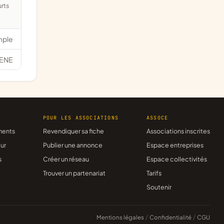
mple
ENE
R
POUR LES ASSOCIATIONS
ASSOCE
ments
Revendiquer sa fiche
Associations inscrites
ur
Publier une annonce
Espace entreprises
s
Créer un réseau
Espace collectivités
Trouver un partenariat
Tarifs
Soutenir
Mentions légales
/
Confidentialité
/
CGU