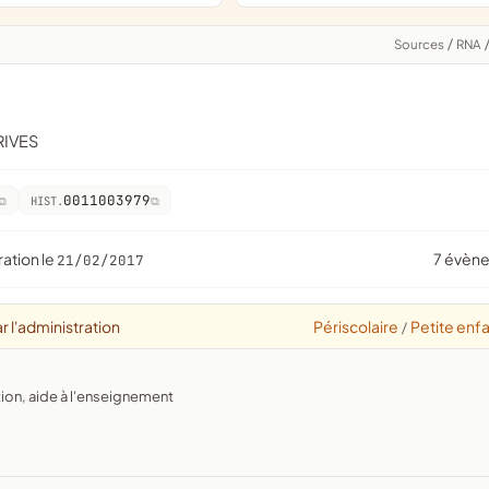
Sources
/
RNA
RIVES
0011003979
HIST.
ration le
7 évèn
21/02/2017
r l'administration
Périscolaire
Petite enf
/
tion, aide à l'enseignement