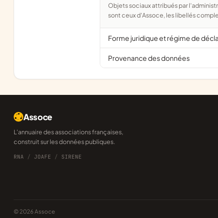
Objets sociaux attribués par l'administration d'après l'objet déclaré ; activité NAF attribuée par l'INSEE. Les noms courts
sont ceux d'Assoce, les libellés comple
Forme juridique et régime de décl
Provenance des données
Assoce
L'annuaire des associations françaises,
construit sur les données publiques.
RNA
/
JOAFE
/
SIRENE
© 2026 Assoce