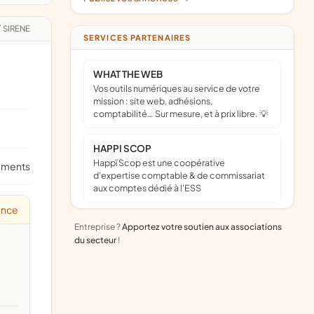
/
SIRENE
SERVICES PARTENAIRES
WHAT THE WEB
Vos outils numériques au service de votre
mission : site web, adhésions,
comptabilité… Sur mesure, et à prix libre. 💡
HAPPI SCOP
Happï Scop est une coopérative
ements
d’expertise comptable & de commissariat
aux comptes dédié à l'ESS
ance
Entreprise ?
Apportez votre soutien aux associations
du secteur
!