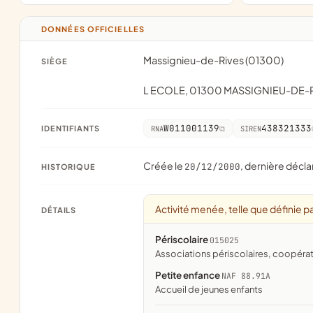
DONNÉES OFFICIELLES
Massignieu-de-Rives (01300)
SIÈGE
L ECOLE, 01300 MASSIGNIEU-DE-
W011001139
438321333
IDENTIFIANTS
RNA
SIREN
Créée le
, dernière décla
20/12/2000
HISTORIQUE
Activité menée, telle que définie pa
DÉTAILS
Périscolaire
015025
associations périscolaires, coopéra
Petite enfance
NAF 88.91A
Accueil de jeunes enfants