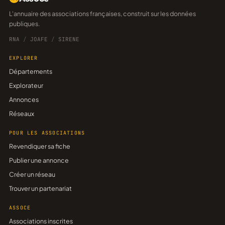
L'annuaire des associations françaises, construit sur les données
publiques.
RNA
/
JOAFE
/
SIRENE
EXPLORER
Départements
Explorateur
Annonces
Réseaux
POUR LES ASSOCIATIONS
Revendiquer sa fiche
Publier une annonce
Créer un réseau
Trouver un partenariat
ASSOCE
Associations inscrites