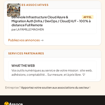
ANNONCES ASSOCIATIVES
Bénévole Infrastructure Cloud Azure &
APPEL
Migration Auth [Infra / DevOps / Cloud] H/F - 100% à
distance Full Remote
par LA FAMILLE MAGHEN
Publiez vos annonces
->
SERVICES PARTENAIRES
WHAT THE WEB
Vos outils numériques au service de votre mission : site web,
adhésions, comptabilité… Sur mesure, et à prix libre. 💡
Entreprise ?
Apportez votre soutien aux associations du secteur
!
Assoce