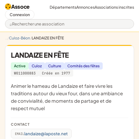
Assoce
Départements
Annonces
Associations inscrites
Connexion
Rechercher une association
Culoz-Béon
LANDAIZE EN FÊTE
LANDAIZE EN FÊTE
Active
Culoz
Culture
Comités des fêtes
W011000883
Créée en 1977
animer le hameau de Landaize et faire vivre les
traditions autour du vieux four, dans une ambiance
de convivialité, de moments de partage et de
respect mutuel
CONTACT
landaize@laposte.net
EMAIL