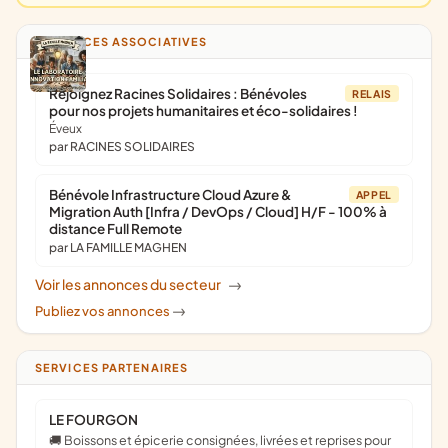
ANNONCES ASSOCIATIVES
Rejoignez Racines Solidaires : Bénévoles
RELAIS
pour nos projets humanitaires et éco-solidaires !
Éveux
par RACINES SOLIDAIRES
Bénévole Infrastructure Cloud Azure &
APPEL
Migration Auth [Infra / DevOps / Cloud] H/F - 100% à
distance Full Remote
par LA FAMILLE MAGHEN
Voir les annonces du secteur
->
Publiez vos annonces
->
SERVICES PARTENAIRES
LE FOURGON
🚚 Boissons et épicerie consignées, livrées et reprises pour