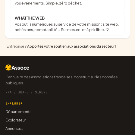
vos événements. Simple, zéro déchet.
WHAT THE WEB
Vos outils numériques au service de votre mission : site web,
adhésions, comptabilité… Sur mesure, et à prix libre. 💡
Entreprise ?
Apportez votre soutien aux associations du secteur
!
Assoce
L'annuaire des associations françaises, construit sur les données
publiques.
RNA
/
JOAFE
/
SIRENE
EXPLORER
Départements
Explorateur
Annonces