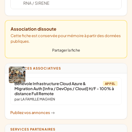
RNA
SIRENE
/
Association dissoute
Cette fiche est conservée pour mémoire à partir des données
publiques.
Partager la fiche
ANNONCES ASSOCIATIVES
Bénévole Infrastructure Cloud Azure &
APPEL
Migration Auth [Infra / DevOps / Cloud] H/F - 100% à
distance Full Remote
par LA FAMILLE MAGHEN
Publiez vos annonces
->
SERVICES PARTENAIRES