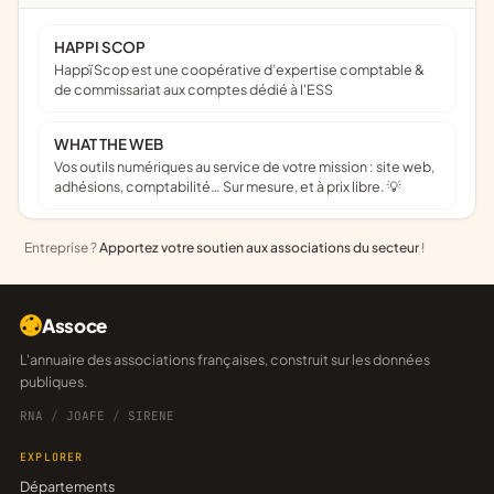
HAPPI SCOP
Happï Scop est une coopérative d’expertise comptable &
de commissariat aux comptes dédié à l'ESS
WHAT THE WEB
Vos outils numériques au service de votre mission : site web,
adhésions, comptabilité… Sur mesure, et à prix libre. 💡
Entreprise ?
Apportez votre soutien aux associations du secteur
!
Assoce
L'annuaire des associations françaises, construit sur les données
publiques.
RNA
/
JOAFE
/
SIRENE
EXPLORER
Départements