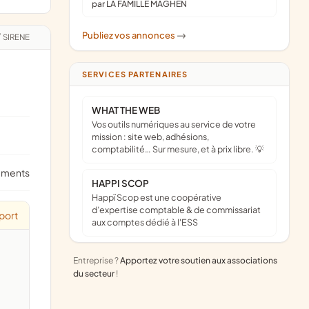
par LA FAMILLE MAGHEN
Publiez vos annonces
->
/
SIRENE
SERVICES PARTENAIRES
WHAT THE WEB
Vos outils numériques au service de votre
mission : site web, adhésions,
comptabilité… Sur mesure, et à prix libre. 💡
ements
HAPPI SCOP
Happï Scop est une coopérative
d’expertise comptable & de commissariat
port
aux comptes dédié à l'ESS
Entreprise ?
Apportez votre soutien aux associations
du secteur
!