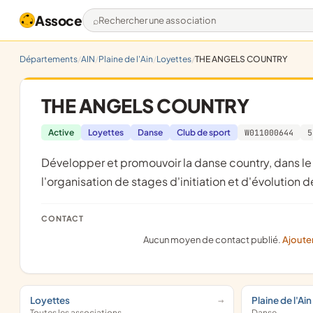
Assoce
Rechercher une association
Départements
AIN
Plaine de l'Ain
Loyettes
THE ANGELS COUNTRY
THE ANGELS COUNTRY
Active
Loyettes
Danse
Club de sport
W011000644
5
développer et promouvoir la danse country, dans le cadre de manisfestations festives communales et régionales par
l'organisation de stages d'initiation et d'évolution 
CONTACT
Aucun moyen de contact publié.
Ajoute
Loyettes
Plaine de l'Ain
Toutes les associations
Danse