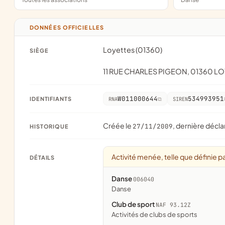
DONNÉES OFFICIELLES
Loyettes (01360)
SIÈGE
11 RUE CHARLES PIGEON, 01360 L
W011000644
534993951
IDENTIFIANTS
RNA
SIREN
Créée le
, dernière décla
27/11/2009
HISTORIQUE
Activité menée, telle que définie pa
DÉTAILS
Danse
006040
danse
Club de sport
NAF 93.12Z
Activités de clubs de sports