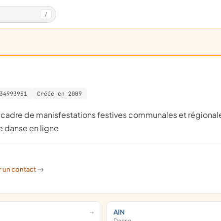
/
34993951
Créée en 2009
de danse en ligne
r un contact
->
AIN
Danse