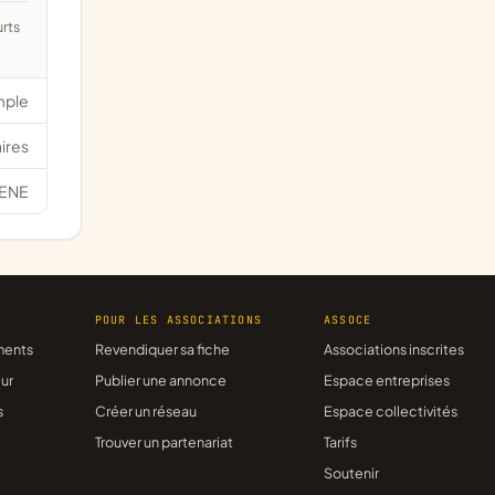
mple
ires
ENE
R
POUR LES ASSOCIATIONS
ASSOCE
ments
Revendiquer sa fiche
Associations inscrites
ur
Publier une annonce
Espace entreprises
s
Créer un réseau
Espace collectivités
Trouver un partenariat
Tarifs
Soutenir