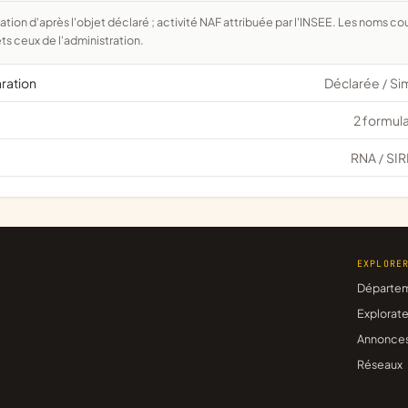
ts ceux de l'administration.
aration
Déclarée
Si
/
2 formula
RNA
SIR
/
EXPLORE
Départe
Explorate
Annonce
Réseaux