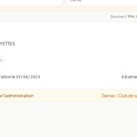
Sources
/
RNA
OYETTES
ration le
6 évèn
29/08/2023
r l'administration
Danse
Club de s
/