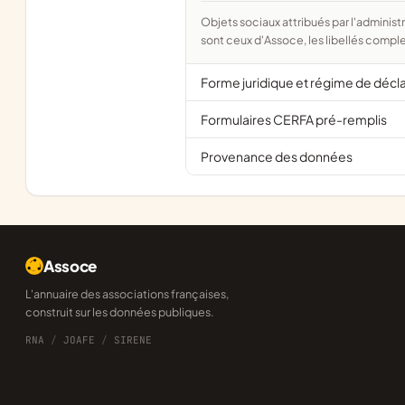
Objets sociaux attribués par l'administration d'après l'objet déclaré ; activité NAF attribuée par l'INSEE. Les noms courts
sont ceux d'Assoce, les libellés comple
Forme juridique et régime de décl
Formulaires CERFA pré-remplis
Provenance des données
Assoce
L'annuaire des associations françaises,
construit sur les données publiques.
RNA
/
JOAFE
/
SIRENE