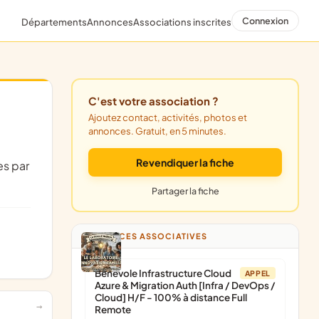
Connexion
Départements
Annonces
Associations inscrites
C'est votre association ?
Ajoutez contact, activités, photos et
annonces. Gratuit, en 5 minutes.
Revendiquer la fiche
Partager la fiche
ANNONCES ASSOCIATIVES
Bénévole Infrastructure Cloud
APPEL
Azure & Migration Auth [Infra / DevOps /
Cloud] H/F - 100% à distance Full
Remote