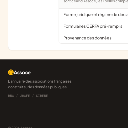
sont ceux d'Assoce, les libellés comple
Forme juridique et régime de décl
Formulaires CERFA pré-remplis
Provenance des données
Assoce
L'annuaire des associations françaises,
construit sur les données publiques.
RNA
/
JOAFE
/
SIRENE
© 2026 Assoce