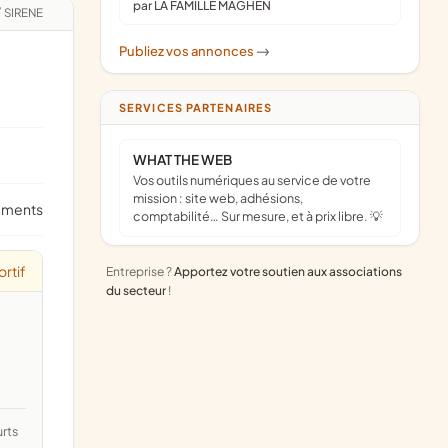
par LA FAMILLE MAGHEN
/
SIRENE
Publiez vos annonces
->
SERVICES PARTENAIRES
WHAT THE WEB
Vos outils numériques au service de votre
mission : site web, adhésions,
ements
comptabilité… Sur mesure, et à prix libre. 💡
rtif
Entreprise ?
Apportez votre soutien aux associations
du secteur
!