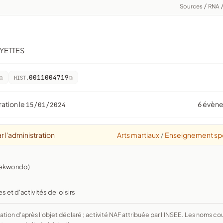
Sources
/
RNA
OYETTES
0011004719
HIST.
ration le
6 évèn
15/01/2024
r l'administration
Arts martiaux
Enseignement spo
/
 taekwondo)
 et d'activités de loisirs