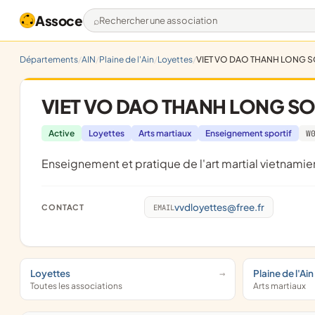
Assoce
Rechercher une association
Départements
AIN
Plaine de l'Ain
Loyettes
VIET VO DAO THANH LONG S
VIET VO DAO THANH LONG SO
Active
Loyettes
Arts martiaux
Enseignement sportif
W
enseignement et pratique de l'art martial vietnamie
vvdloyettes@free.fr
CONTACT
EMAIL
Loyettes
Plaine de l'Ain
Toutes les associations
Arts martiaux