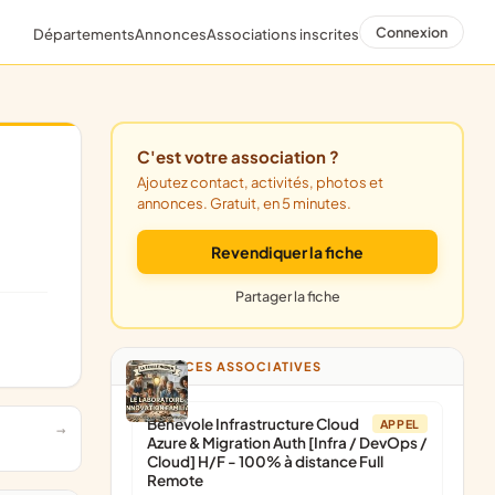
Connexion
Départements
Annonces
Associations inscrites
C'est votre association ?
Ajoutez contact, activités, photos et
annonces. Gratuit, en 5 minutes.
Revendiquer la fiche
Partager la fiche
ANNONCES ASSOCIATIVES
Bénévole Infrastructure Cloud
APPEL
Azure & Migration Auth [Infra / DevOps /
Cloud] H/F - 100% à distance Full
Remote