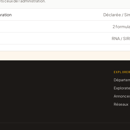
ts ceux de l'administration.
aration
Déclarée
Si
/
2 formula
RNA
SIR
/
EXPLORE
Départe
Explorate
Annonce
Réseaux