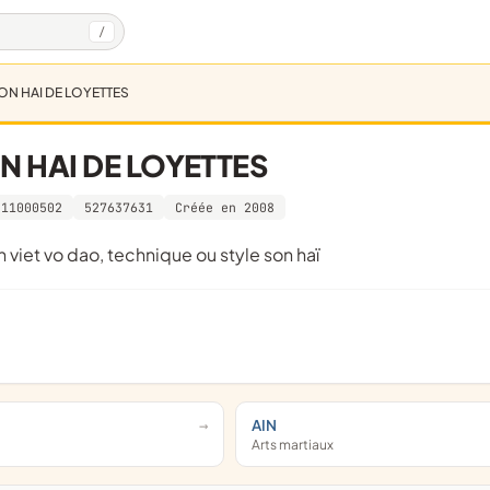
/
ON HAI DE LOYETTES
N HAI DE LOYETTES
011000502
527637631
Créée en 2008
n viet vo dao, technique ou style son haï
AIN
Arts martiaux