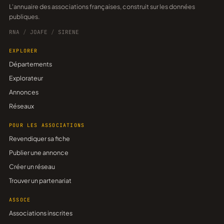
L'annuaire des associations françaises, construit sur les données
publiques.
RNA
/
JOAFE
/
SIRENE
EXPLORER
Départements
Explorateur
Annonces
Réseaux
POUR LES ASSOCIATIONS
Revendiquer sa fiche
Publier une annonce
Créer un réseau
Trouver un partenariat
ASSOCE
Associations inscrites