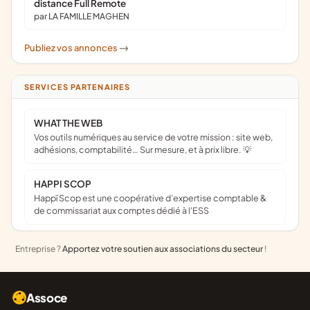
distance Full Remote
par LA FAMILLE MAGHEN
Publiez vos annonces
->
SERVICES PARTENAIRES
WHAT THE WEB
Vos outils numériques au service de votre mission : site web,
adhésions, comptabilité… Sur mesure, et à prix libre. 💡
HAPPI SCOP
Happï Scop est une coopérative d’expertise comptable &
de commissariat aux comptes dédié à l'ESS
Entreprise ?
Apportez votre soutien aux associations du secteur
!
Assoce