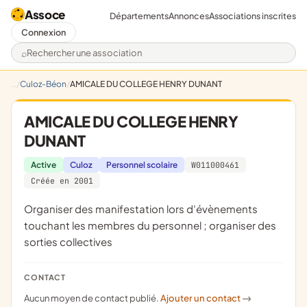
Assoce
Départements
Annonces
Associations inscrites
Connexion
Rechercher une association
Culoz-Béon
AMICALE DU COLLEGE HENRY DUNANT
AMICALE DU COLLEGE HENRY
DUNANT
Active
Culoz
Personnel scolaire
W011000461
Créée en 2001
organiser des manifestation lors d'évènements
touchant les membres du personnel ; organiser des
sorties collectives
CONTACT
Aucun moyen de contact publié.
Ajouter un contact
->