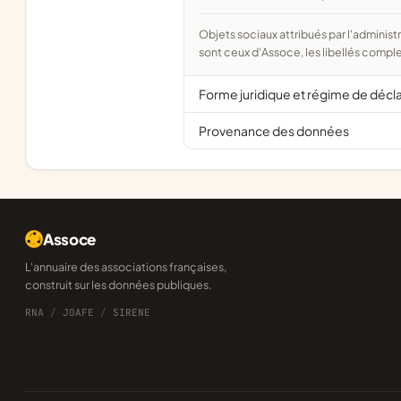
Objets sociaux attribués par l'administration d'après l'objet déclaré ; activité NAF attribuée par l'INSEE. Les noms courts
sont ceux d'Assoce, les libellés comple
Forme juridique et régime de décl
Provenance des données
Assoce
L'annuaire des associations françaises,
construit sur les données publiques.
RNA
/
JOAFE
/
SIRENE