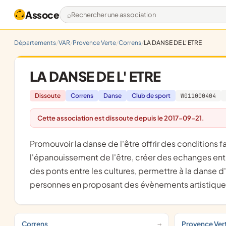
Assoce
Rechercher une association
Départements
VAR
Provence Verte
Correns
LA DANSE DE L' ETRE
LA DANSE DE L' ETRE
Dissoute
Correns
Danse
Club de sport
W011000404
Cette association est dissoute depuis le 2017-09-21.
promouvoir la danse de l'être offrir des conditions favorables au développement de la personne et à
l'épanouissement de l'être, créer des echanges entre
des ponts entre les cultures, permettre à la danse d'ê
personnes en proposant des évènements artistiques,
Correns
Provence Ver