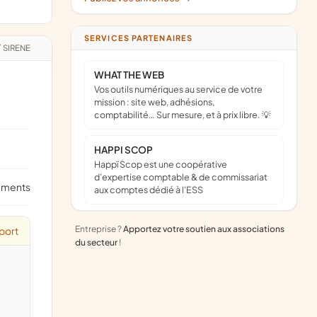
SERVICES PARTENAIRES
/
SIRENE
WHAT THE WEB
Vos outils numériques au service de votre
mission : site web, adhésions,
comptabilité… Sur mesure, et à prix libre. 💡
HAPPI SCOP
Happï Scop est une coopérative
d’expertise comptable & de commissariat
ements
aux comptes dédié à l'ESS
Entreprise ?
Apportez votre soutien aux associations
port
du secteur
!