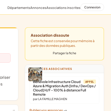
Connexion
Départements
Annonces
Associations inscrites
Association dissoute
Cette fiche est conservée pour mémoire à
partir des données publiques.
Partager la fiche
ANNONCES ASSOCIATIVES
oriser
Bénévole Infrastructure Cloud
APPEL
es
Azure & Migration Auth [Infra / DevOps /
Cloud] H/F - 100% à distance Full
Remote
par LA FAMILLE MAGHEN
Publiez vos annonces
->