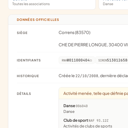
Toutes les associations
Danse
DONNÉES OFFICIELLES
Correns (83570)
SIÈGE
CHE DE PIERRE LONGUE, 30400 
W011000404
513012658
IDENTIFIANTS
RNA
SIREN
Créée le
, dernière décla
22/10/2008
HISTORIQUE
Activité menée, telle que définie pa
DÉTAILS
Danse
006040
danse
Club de sport
NAF 93.12Z
Activités de clubs de sports