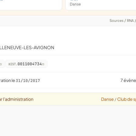
Danse
Sources
/
RNA
VILLENEUVE-LES-AVIGNON
0011004734
HIST.
ration le
7 évèn
31/10/2017
r l'administration
Danse
Club de s
/