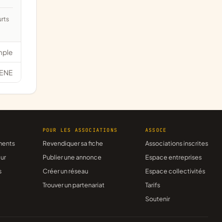
mple
ENE
R
POUR LES ASSOCIATIONS
ASSOCE
ments
Revendiquer sa fiche
Associations inscrites
ur
Publier une annonce
Espace entreprises
s
Créer un réseau
Espace collectivités
Trouver un partenariat
Tarifs
Soutenir