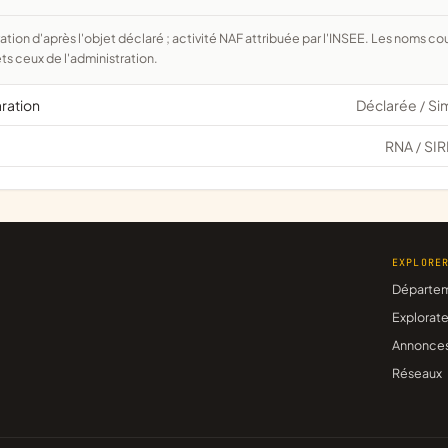
ts ceux de l'administration.
aration
Déclarée
Si
/
RNA
SIR
/
EXPLORE
Départe
Explorate
Annonce
Réseaux