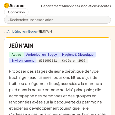
Assoce
Départements
Annonces
Associations inscrites
Connexion
Rechercher une association
Ambérieu-en-Bugey
JEÛN'AIN
JEÛN'AIN
Active
Ambérieu-en-Bugey
Hygiène & Diététique
Environnement
W011000351
Créée en 2009
proposer des stages de jeûne diététique de type
Buchinger (eau, tisanes, bouillons filtrés et jus de
fruits ou de légumes dilués), associés à la marche à
pied dans la nature comme activité principale ; elle
accompagne des personnes et des groupes en
randonnées axées sur la découverte du patrimoine
et aider au développement touristique ; elle
s'adresse à des personnes majeures en bonne santé