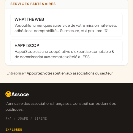
SERVICES PARTENAIRES
WHAT THE WEB
Vos outils numériques au service de votre mission : site web,
adhésions, comptabilité… Sur mesure, et à prix libre. 💡
HAPPI SCOP
Happï Scop est une coopérative d’expertise comptable &
de commissariat aux comptes dédié à l'ESS
Entreprise ?
Apportez votre soutien aux associations du secteur
!
Assoce
L'annuaire des associations françaises, construit sur les données
publiques.
RNA
/
JOAFE
/
SIRENE
EXPLORER