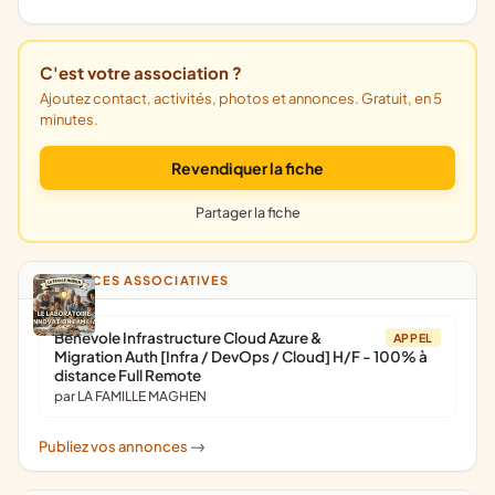
C'est votre association ?
Ajoutez contact, activités, photos et annonces. Gratuit, en 5
minutes.
Revendiquer la fiche
Partager la fiche
ANNONCES ASSOCIATIVES
Bénévole Infrastructure Cloud Azure &
APPEL
Migration Auth [Infra / DevOps / Cloud] H/F - 100% à
distance Full Remote
par LA FAMILLE MAGHEN
Publiez vos annonces
->