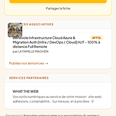
Partager la fiche
ANNONCES ASSOCIATIVES
Bénévole Infrastructure Cloud Azure &
APPEL
Migration Auth [Infra / DevOps / Cloud] H/F - 100% à
distance Full Remote
par LA FAMILLE MAGHEN
Publiez vos annonces
->
SERVICES PARTENAIRES
WHAT THE WEB
Vos outils numériques au service de votre mission : site web,
adhésions, comptabilité… Sur mesure, et à prix libre. 💡
Entreprise ?
Apportez votre soutien aux associations du secteur
!