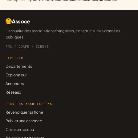
Assoce
L'annuaire des associations françaises, construit sur les données
publiques.
RNA
/
JOAFE
/
SIRENE
EXPLORER
Départements
Explorateur
Annonces
Réseaux
POUR LES ASSOCIATIONS
Revendiquer sa fiche
Publier une annonce
Créer un réseau