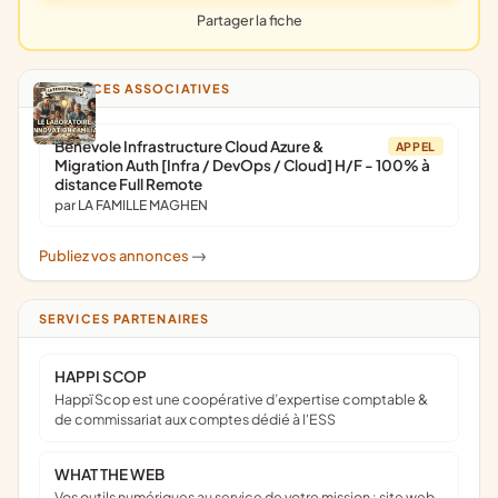
Partager la fiche
ANNONCES ASSOCIATIVES
Bénévole Infrastructure Cloud Azure &
APPEL
Migration Auth [Infra / DevOps / Cloud] H/F - 100% à
distance Full Remote
par LA FAMILLE MAGHEN
Publiez vos annonces
->
SERVICES PARTENAIRES
HAPPI SCOP
Happï Scop est une coopérative d’expertise comptable &
de commissariat aux comptes dédié à l'ESS
WHAT THE WEB
Vos outils numériques au service de votre mission : site web,