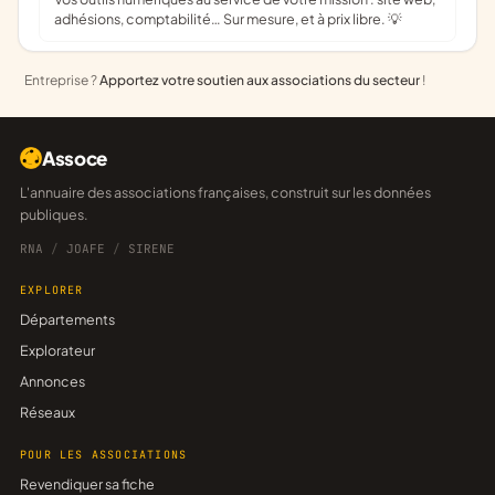
adhésions, comptabilité… Sur mesure, et à prix libre. 💡
Entreprise ?
Apportez votre soutien aux associations du secteur
!
Assoce
L'annuaire des associations françaises, construit sur les données
publiques.
RNA
/
JOAFE
/
SIRENE
EXPLORER
Départements
Explorateur
Annonces
Réseaux
POUR LES ASSOCIATIONS
Revendiquer sa fiche