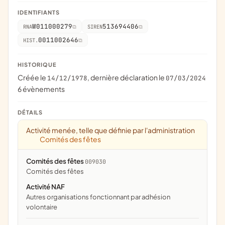
IDENTIFIANTS
W011000279
513694406
RNA
SIREN
0011002646
HIST.
HISTORIQUE
Créée le
, dernière déclaration le
14/12/1978
07/03/2024
6 évènements
DÉTAILS
Activité menée, telle que définie par l'administration
Comités des fêtes
Comités des fêtes
009030
comités des fêtes
Activité NAF
Autres organisations fonctionnant par adhésion
volontaire