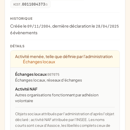
0011004373
HIST.
HISTORIQUE
Créée le
, dernière déclaration le
09/11/2004
28/04/2025
6 évènements
DÉTAILS
Activité menée, telle que définie par l'administration
Échanges locaux
Échanges locaux
007075
échanges locaux, réseaux d'échanges
Activité NAF
Autres organisations fonctionnant par adhésion
volontaire
Objets sociaux attribués par l'administration d'après l'objet
déclaré ; activité NAF attribuée par l'INSEE. Les noms
courts sont ceux d'Assoce, les libellés complets ceux de