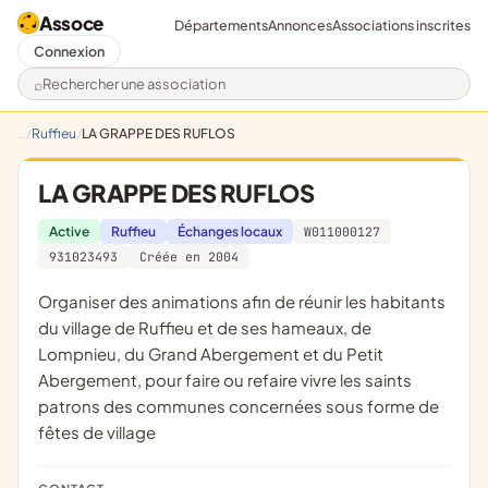
Assoce
Départements
Annonces
Associations inscrites
Connexion
Rechercher une association
Ruffieu
LA GRAPPE DES RUFLOS
LA GRAPPE DES RUFLOS
Active
Ruffieu
Échanges locaux
W011000127
931023493
Créée en 2004
organiser des animations afin de réunir les habitants
du village de Ruffieu et de ses hameaux, de
Lompnieu, du Grand Abergement et du Petit
Abergement, pour faire ou refaire vivre les saints
patrons des communes concernées sous forme de
fêtes de village