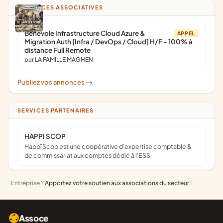
ANNONCES ASSOCIATIVES
Bénévole Infrastructure Cloud Azure &
APPEL
Migration Auth [Infra / DevOps / Cloud] H/F - 100% à
distance Full Remote
par LA FAMILLE MAGHEN
Publiez vos annonces
->
SERVICES PARTENAIRES
HAPPI SCOP
Happï Scop est une coopérative d’expertise comptable &
de commissariat aux comptes dédié à l'ESS
Entreprise ?
Apportez votre soutien aux associations du secteur
!
Assoce