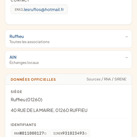
CONTACT
lesruflos@hotmail.fr
EMAIL
Ruffieu
Toutes les associations
AIN
Échanges locaux
Sources
/
RNA
/
SIRENE
DONNÉES OFFICIELLES
SIÈGE
Ruffieu (01260)
40 RUE DE LA MAIRIE, 01260 RUFFIEU
IDENTIFIANTS
W011000127
931023493
RNA
SIREN