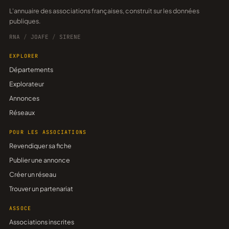
L'annuaire des associations françaises, construit sur les données
publiques.
RNA
/
JOAFE
/
SIRENE
EXPLORER
Départements
Explorateur
Annonces
Réseaux
POUR LES ASSOCIATIONS
Revendiquer sa fiche
Publier une annonce
Créer un réseau
Trouver un partenariat
ASSOCE
Associations inscrites