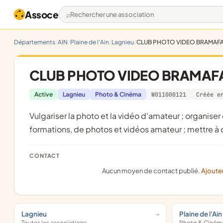
Assoce
Rechercher une association
Départements
AIN
Plaine de l'Ain
Lagnieu
CLUB PHOTO VIDEO BRAMAFA
CLUB PHOTO VIDEO BRAMAFA
Active
Lagnieu
Photo & Cinéma
W011000121
Créée e
vulgariser la photo et la vidéo d'amateur ; organiser des séances de projection et d'expositions, de sorites et de
formations, de photos et vidéos amateur ; mettre à 
CONTACT
Aucun moyen de contact publié.
Ajoute
Lagnieu
Plaine de l'Ain
Toutes les associations
Photo & Ciném