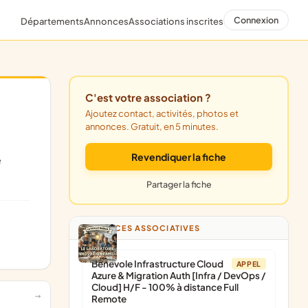
Connexion
Départements
Annonces
Associations inscrites
C'est votre association ?
Ajoutez contact, activités, photos et
annonces. Gratuit, en 5 minutes.
Revendiquer la fiche
Partager la fiche
ANNONCES ASSOCIATIVES
Bénévole Infrastructure Cloud
APPEL
Azure & Migration Auth [Infra / DevOps /
Cloud] H/F - 100% à distance Full
Remote