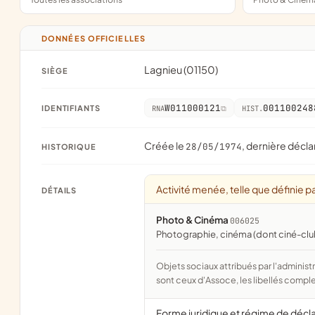
DONNÉES OFFICIELLES
Lagnieu (01150)
SIÈGE
W011000121
001100248
IDENTIFIANTS
RNA
HIST.
Créée le
, dernière décla
28/05/1974
HISTORIQUE
Activité menée, telle que définie pa
DÉTAILS
Photo & Cinéma
006025
photographie, cinéma (dont ciné-clu
Objets sociaux attribués par l'administration d'après l'objet déclaré ; activité NAF attribuée par l'INSEE. Les noms courts
sont ceux d'Assoce, les libellés comple
Forme juridique et régime de décl