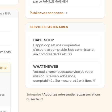
par LA FAMILLE MAGHEN
Publiez vos annonces
->
es
/
RNA
SERVICES PARTENAIRES
HAPPI SCOP
Happï Scop est une coopérative
d’expertise comptable & de commissariat
ements
aux comptes dédié à l'ESS
WHAT THE WEB
néma
Vos outils numériques au service de votre
mission : site web, adhésions,
comptabilité… Sur mesure, et à prix libre. 💡
Entreprise ?
Apportez votre soutien aux associations
du secteur
!
mple