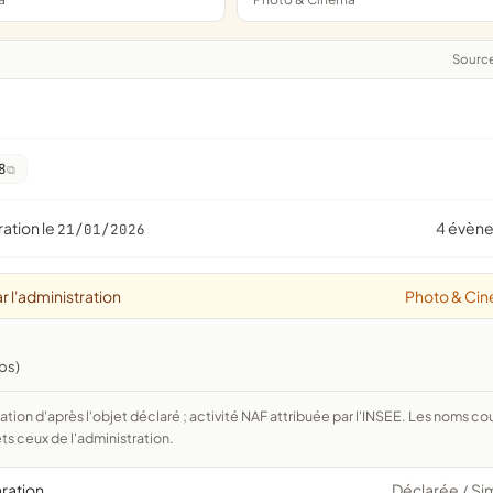
Sourc
8
ration le
4 évèn
21/01/2026
r l'administration
Photo & Ci
bs)
ts ceux de l'administration.
aration
Déclarée
Si
/