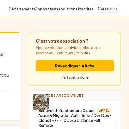
Connexion
Départements
Annonces
Associations inscrites
C'est votre association ?
Ajoutez contact, activités, photos et
annonces. Gratuit, en 5 minutes.
88
Revendiquer la fiche
et ou
Partager la fiche
ANNONCES ASSOCIATIVES
Bénévole Infrastructure Cloud
APPEL
Azure & Migration Auth [Infra / DevOps /
Cloud] H/F - 100% à distance Full
Remote