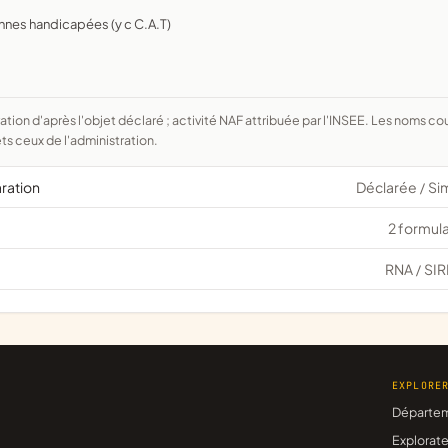
nnes handicapées (y c C.A.T)
ts ceux de l'administration.
aration
Déclarée
Si
/
2 formula
RNA
SIR
/
EXPLORE
Départe
Explorate