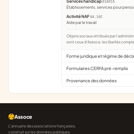
Services handicap
018015
établissements, services pour perso
Activité NAF
88.10C
Aide par le travail
Objets sociaux attribués par l'administration d'après l'objet déclaré ; activité NAF attribuée par l'INSEE. Les noms courts
sont ceux d'Assoce, les libellés comple
Forme juridique et régime de décl
Formulaires CERFA pré-remplis
Provenance des données
Assoce
L'annuaire des associations françaises,
construit sur les données publiques.