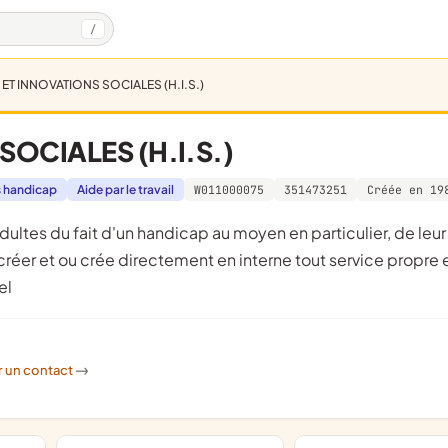
/
ET INNOVATIONS SOCIALES (H.I.S.)
OCIALES (H.I.S.)
s handicap
Aide par le travail
W011000075
351473251
Créée en 19
 créer et ou crée directement en interne tout service propre 
el
r un contact
->