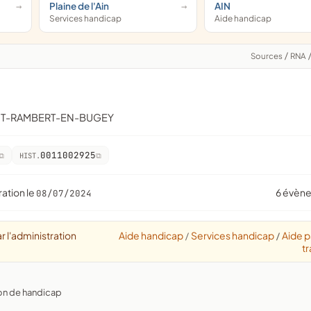
Plaine de l'Ain
AIN
Services handicap
Aide handicap
Sources
/
RNA
AINT-RAMBERT-EN-BUGEY
0011002925
HIST.
ration le
6 évèn
08/07/2024
r l'administration
Aide handicap
Services handicap
Aide p
/
/
tr
ion de handicap