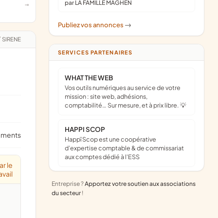
par LA FAMILLE MAGHEN
Publiez vos annonces
->
/
SIRENE
SERVICES PARTENAIRES
WHAT THE WEB
Vos outils numériques au service de votre
mission : site web, adhésions,
comptabilité… Sur mesure, et à prix libre. 💡
HAPPI SCOP
ements
Happï Scop est une coopérative
d’expertise comptable & de commissariat
aux comptes dédié à l'ESS
ar le
avail
Entreprise ?
Apportez votre soutien aux associations
du secteur
!