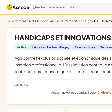
Assoce
Rechercher une association
Départements
AIN
Plaine de l'Ain
Saint-Rambert-en-Bugey
HANDICAPS 
HANDICAPS ET INNOVATIONS S
Active
Saint-Rambert-en-Bugey
Aide handicap
Service
agir contre l'exclusion sociale et économique des adultes du fait d'un handicap au moyen en particulier, de leur
insertion professionnelle. L'association contribue à
toute structure économique du secteur concurrenti
CONTACT
Aucun moyen de contact publié.
Ajoute