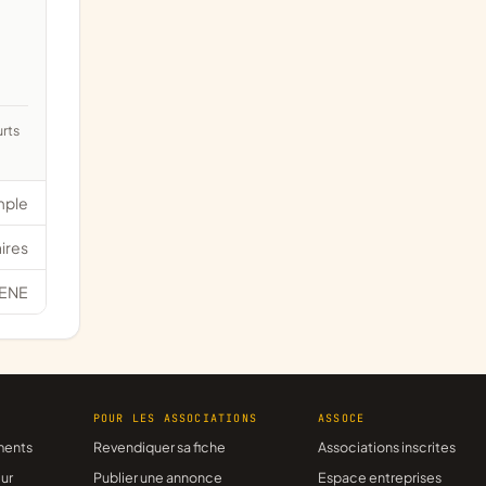
mple
ires
ENE
R
POUR LES ASSOCIATIONS
ASSOCE
ments
Revendiquer sa fiche
Associations inscrites
ur
Publier une annonce
Espace entreprises