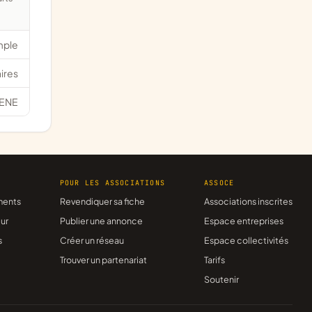
mple
ires
ENE
R
POUR LES ASSOCIATIONS
ASSOCE
ments
Revendiquer sa fiche
Associations inscrites
ur
Publier une annonce
Espace entreprises
s
Créer un réseau
Espace collectivités
Trouver un partenariat
Tarifs
Soutenir