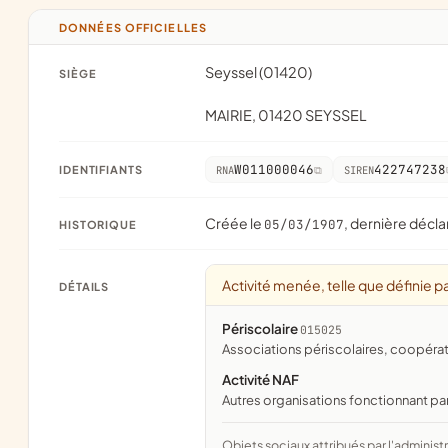
DONNÉES OFFICIELLES
Seyssel (01420)
SIÈGE
MAIRIE, 01420 SEYSSEL
W011000046
422747238
IDENTIFIANTS
RNA
SIREN
Créée le
, dernière décla
05/03/1907
HISTORIQUE
Activité menée, telle que définie pa
DÉTAILS
Périscolaire
015025
associations périscolaires, coopéra
Activité NAF
Autres organisations fonctionnant pa
Objets sociaux attribués par l'administration d'après l'objet déclaré ; activité NAF attribuée par l'INSEE. Les noms courts