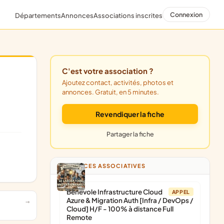
Connexion
Départements
Annonces
Associations inscrites
C'est votre association ?
Ajoutez contact, activités, photos et
annonces. Gratuit, en 5 minutes.
Revendiquer la fiche
Partager la fiche
ANNONCES ASSOCIATIVES
Bénévole Infrastructure Cloud
APPEL
Azure & Migration Auth [Infra / DevOps /
Cloud] H/F - 100% à distance Full
Remote