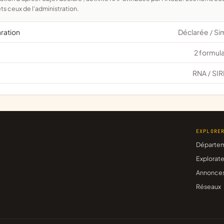
ts ceux de l'administration.
aration
Déclarée
Si
/
2 formula
RNA
SIR
/
EXPLORE
Départe
Explorate
Annonce
Réseaux