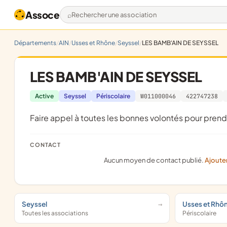
Assoce
Rechercher une association
Départements
AIN
Usses et Rhône
Seyssel
LES BAMB'AIN DE SEYSSEL
LES BAMB'AIN DE SEYSSEL
Active
Seyssel
Périscolaire
W011000046
422747238
faire appel à toutes les bonnes volontés pour prend
CONTACT
Aucun moyen de contact publié.
Ajoute
Seyssel
Usses et Rhô
Toutes les associations
Périscolaire