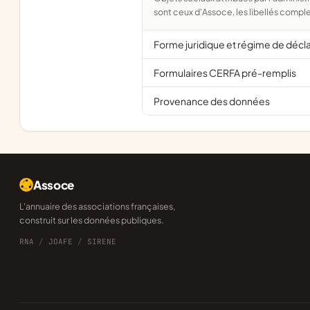
sont ceux d'Assoce, les libellés comple
Forme juridique et régime de décl
Formulaires CERFA pré-remplis
Provenance des données
Assoce
L'annuaire des associations françaises,
construit sur les données publiques.
RNA
/
JOAFE
/
SIRENE