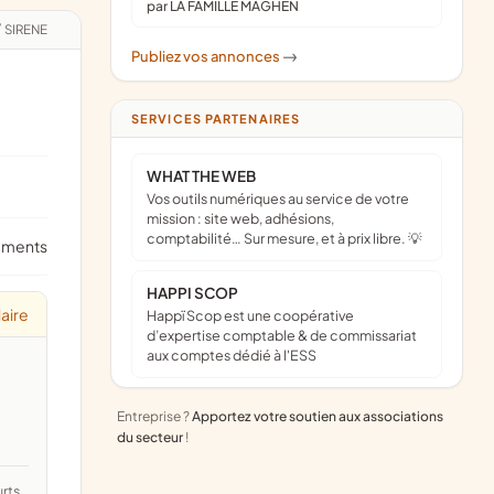
par LA FAMILLE MAGHEN
/
SIRENE
Publiez vos annonces
->
SERVICES PARTENAIRES
WHAT THE WEB
Vos outils numériques au service de votre
mission : site web, adhésions,
comptabilité… Sur mesure, et à prix libre. 💡
ements
HAPPI SCOP
aire
Happï Scop est une coopérative
d’expertise comptable & de commissariat
aux comptes dédié à l'ESS
Entreprise ?
Apportez votre soutien aux associations
du secteur
!