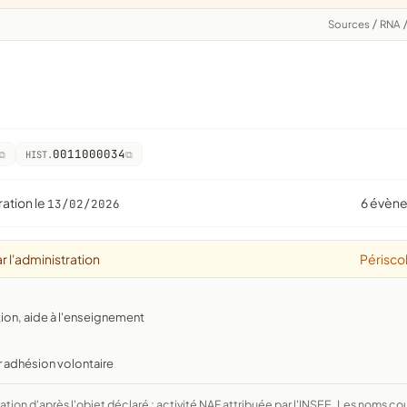
Sources
/
RNA
0011000034
HIST.
ration le
6 évèn
13/02/2026
r l'administration
Périscol
tion, aide à l'enseignement
r adhésion volontaire