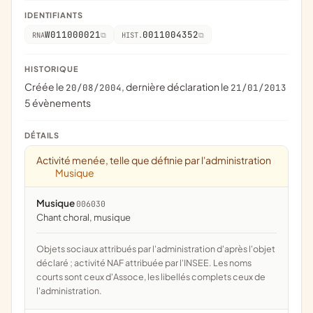
IDENTIFIANTS
W011000021
0011004352
RNA
HIST.
HISTORIQUE
Créée le
, dernière déclaration le
20/08/2004
21/01/2013
5 évènements
DÉTAILS
Activité menée, telle que définie par l'administration
Musique
Musique
006030
chant choral, musique
Objets sociaux attribués par l'administration d'après l'objet
déclaré ; activité NAF attribuée par l'INSEE. Les noms
courts sont ceux d'Assoce, les libellés complets ceux de
l'administration.