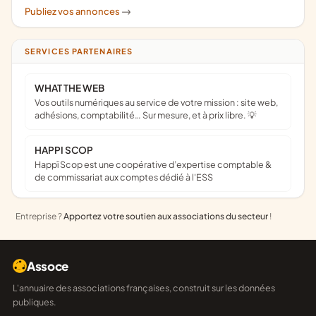
Publiez vos annonces
->
SERVICES PARTENAIRES
WHAT THE WEB
Vos outils numériques au service de votre mission : site web,
adhésions, comptabilité… Sur mesure, et à prix libre. 💡
HAPPI SCOP
Happï Scop est une coopérative d’expertise comptable &
de commissariat aux comptes dédié à l'ESS
Entreprise ?
Apportez votre soutien aux associations du secteur
!
Assoce
L'annuaire des associations françaises, construit sur les données
publiques.