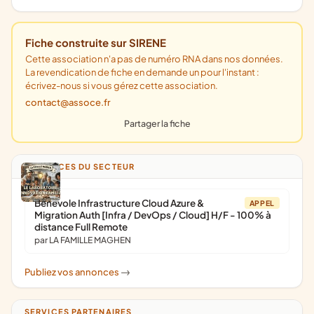
Fiche construite sur SIRENE
Cette association n'a pas de numéro RNA dans nos données.
La revendication de fiche en demande un pour l'instant :
écrivez-nous si vous gérez cette association.
contact@assoce.fr
Partager la fiche
ANNONCES DU SECTEUR
Bénévole Infrastructure Cloud Azure &
APPEL
Migration Auth [Infra / DevOps / Cloud] H/F - 100% à
distance Full Remote
par LA FAMILLE MAGHEN
Publiez vos annonces
->
SERVICES PARTENAIRES