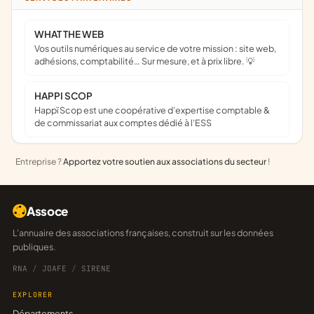
WHAT THE WEB
Vos outils numériques au service de votre mission : site web,
adhésions, comptabilité… Sur mesure, et à prix libre. 💡
HAPPI SCOP
Happï Scop est une coopérative d’expertise comptable &
de commissariat aux comptes dédié à l'ESS
Entreprise ?
Apportez votre soutien aux associations du secteur
!
Assoce
L'annuaire des associations françaises, construit sur les données
publiques.
RNA
/
JOAFE
/
SIRENE
EXPLORER
Départements