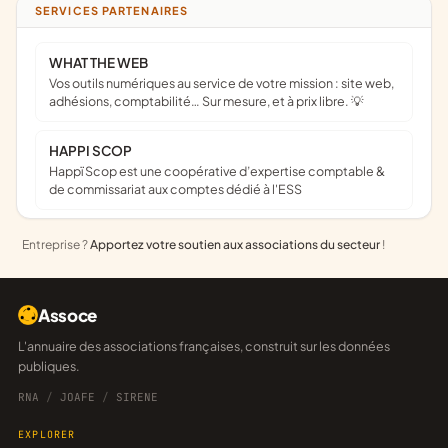
SERVICES PARTENAIRES
WHAT THE WEB
Vos outils numériques au service de votre mission : site web,
adhésions, comptabilité… Sur mesure, et à prix libre. 💡
HAPPI SCOP
Happï Scop est une coopérative d’expertise comptable &
de commissariat aux comptes dédié à l'ESS
Entreprise ?
Apportez votre soutien aux associations du secteur
!
Assoce
L'annuaire des associations françaises, construit sur les données
publiques.
RNA
/
JOAFE
/
SIRENE
EXPLORER