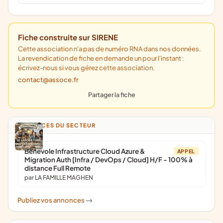
Fiche construite sur SIRENE
Cette association n'a pas de numéro RNA dans nos données.
La revendication de fiche en demande un pour l'instant :
écrivez-nous si vous gérez cette association.
contact@assoce.fr
Partager la fiche
ANNONCES DU SECTEUR
Bénévole Infrastructure Cloud Azure &
APPEL
Migration Auth [Infra / DevOps / Cloud] H/F - 100% à
distance Full Remote
par LA FAMILLE MAGHEN
Publiez vos annonces
->