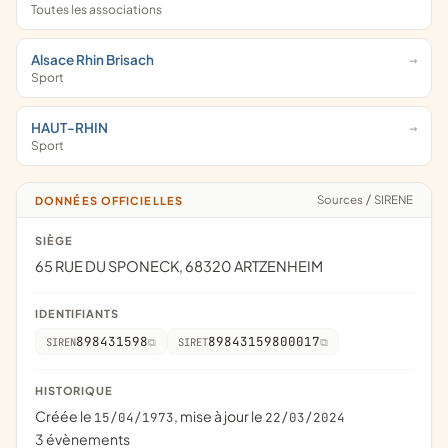
Toutes les associations
Alsace Rhin Brisach
Sport
HAUT-RHIN
Sport
Sources
/
SIRENE
DONNÉES OFFICIELLES
SIÈGE
65 RUE DU SPONECK, 68320 ARTZENHEIM
IDENTIFIANTS
898431598
89843159800017
SIREN
SIRET
HISTORIQUE
Créée le
, mise à jour le
15/04/1973
22/03/2024
3 évènements