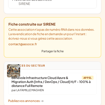
SIRENE
Fiche construite sur SIRENE
Cette association n'a pas de numéro RNA dans nos données.
La revendication de fiche en demande un pour l'instant :
écrivez-nous si vous gérez cette association.
contact@assoce.fr
Partager la fiche
ANNONCES DU SECTEUR
Bénévole Infrastructure Cloud Azure &
APPEL
Migration Auth [Infra / DevOps / Cloud] H/F - 100% à
distance Full Remote
par LA FAMILLE MAGHEN
Publiez vos annonces
->