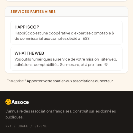
SERVICES PARTENAIRES
HAPPI SCOP
Happï Scop est une coopérative d’expertise comptable &
de commissariat aux comptes dédié à l'ESS
WHAT THE WEB
Vos outils numériques au service de votre mission : site web,
adhésions, comptabilité… Sur mesure, et à prix libre. 💡
Entreprise ?
Apportez votre soutien aux associations du secteur
!
Assoce
L'annuaire des associations françaises, construit sur les données
publiques.
RNA
/
JOAFE
/
SIRENE