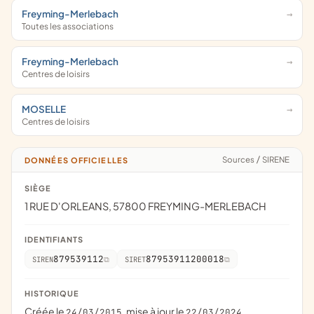
Freyming-Merlebach
Toutes les associations
Freyming-Merlebach
Centres de loisirs
MOSELLE
Centres de loisirs
Sources
/
SIRENE
DONNÉES OFFICIELLES
SIÈGE
1 RUE D'ORLEANS, 57800 FREYMING-MERLEBACH
IDENTIFIANTS
879539112
87953911200018
SIREN
SIRET
HISTORIQUE
Créée le
, mise à jour le
24/03/2015
22/03/2024