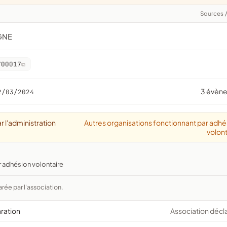
Sources
OGNE
700017
3 évèn
2/03/2024
r l'administration
Autres organisations fonctionnant par adhé
volont
r adhésion volontaire
arée par l'association.
aration
Association décl