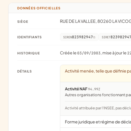
DONNÉES OFFICIELLES
RUE DE LA VALLEE, 80260 LA VIC
SIÈGE
823982947
82398294
IDENTIFIANTS
SIREN
SIRET
Créée le
, mise à jour le
03/09/2003
2
HISTORIQUE
Activité menée, telle que définie pa
DÉTAILS
Activité NAF
94.99Z
Autres organisations fonctionnant pa
Activité attribuée par l'INSEE, pas décl
Forme juridique et régime de décl