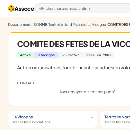
Assoce
Rechercher une association
Départements
SOMME
Territoire Nord Picardie
La Vicogne
COMITE DES 
COMITE DES FETES DE LA VI
Active
La Vicogne
823982947
Créée en 2003
Autres organisations fonctionnant par adhésion volo
CONTACT
Aucun moyen de contact publié.
La Vicogne
Territoire Nor
Toutes les associations
Toutes les asso