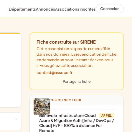
Connexion
Départements
Annonces
Associations inscrites
Fiche construite sur SIRENE
Cette association n'a pas de numéro RNA
dans nos données. La revendication de fiche
en demande un pour l'instant : écrivez-nous
si vous gérez cette association.
contact@assoce.fr
Partager la fiche
ANNONCES DU SECTEUR
Bénévole Infrastructure Cloud
APPEL
Azure & Migration Auth [Infra / DevOps /
Cloud] H/F - 100% à distance Full
Remote