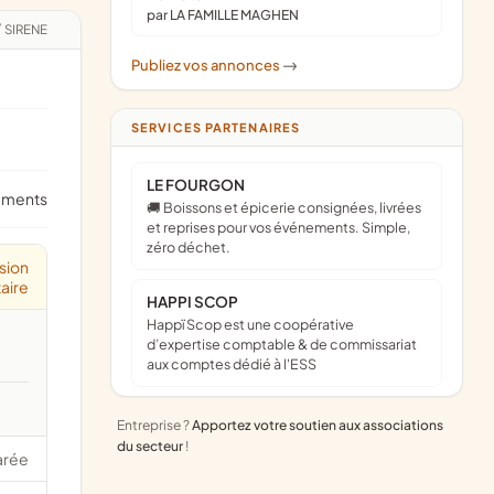
par LA FAMILLE MAGHEN
/
SIRENE
Publiez vos annonces
->
SERVICES PARTENAIRES
LE FOURGON
ements
🚚 Boissons et épicerie consignées, livrées
et reprises pour vos événements. Simple,
zéro déchet.
sion
aire
HAPPI SCOP
Happï Scop est une coopérative
d’expertise comptable & de commissariat
aux comptes dédié à l'ESS
Entreprise ?
Apportez votre soutien aux associations
du secteur
!
arée