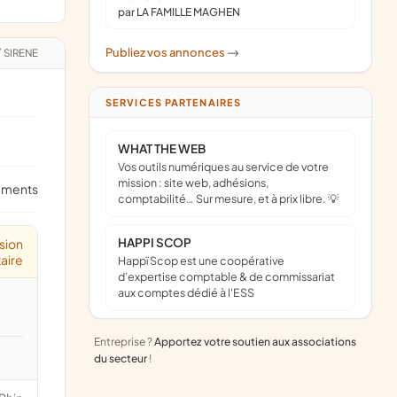
par LA FAMILLE MAGHEN
Publiez vos annonces
/
SIRENE
->
SERVICES PARTENAIRES
WHAT THE WEB
Vos outils numériques au service de votre
mission : site web, adhésions,
ements
comptabilité… Sur mesure, et à prix libre. 💡
HAPPI SCOP
sion
aire
Happï Scop est une coopérative
d’expertise comptable & de commissariat
aux comptes dédié à l'ESS
Entreprise ?
Apportez votre soutien aux associations
du secteur
!