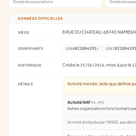
Toutes les associations
Toutes les asso
DONNÉES OFFICIELLES
8 RUE DU CHATEAU, 68740 NAMBS
SIÈGE
821804291
82180429
IDENTIFIANTS
SIREN
SIRET
Créée le
, mise à jour le
15/06/2016
2
HISTORIQUE
Activité menée, telle que définie pa
DÉTAILS
Activité NAF
94.99Z
Autres organisations fonctionnant pa
Activité attribuée par l'INSEE, pas décl