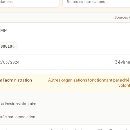
ciations
Toutes les associations
Sources
HEIM
100010
3 évèn
2/03/2024
r l'administration
Autres organisations fonctionnant par adhé
volont
r adhésion volontaire
arée par l'association.