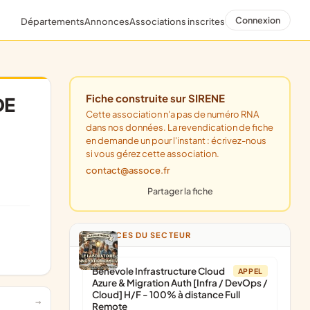
Connexion
Départements
Annonces
Associations inscrites
Fiche construite sur SIRENE
DE
Cette association n'a pas de numéro RNA
dans nos données. La revendication de fiche
en demande un pour l'instant : écrivez-nous
si vous gérez cette association.
contact@assoce.fr
Partager la fiche
ANNONCES DU SECTEUR
Bénévole Infrastructure Cloud
APPEL
Azure & Migration Auth [Infra / DevOps /
Cloud] H/F - 100% à distance Full
Remote