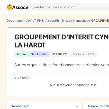
Assoce
Rechercher une association
Départements
HAUT-RHIN
Alsace Rhin Brisach
Nambsheim
GROUPEMENT
GROUPEMENT D'INTERET CYNE
LA HARDT
Active
Nambsheim
821804291
Créée en 2016
Autres organisations fonctionnant par adhésion volo
CONTACT
Aucun moyen de contact publié.
Nambsheim
Alsace Rhin B