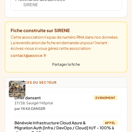
SIRENE
Fiche construite sur SIRENE
Cette association n'a pas de numéro RNA dans nos données.
La revendication de fiche en demande un pour l'instant :
écrivez-nous si vous gérez cette association.
contact@assoce.fr
Partager la fiche
ANNONCES DU SECTEUR
Dîner dansant
EVENEMENT
17/10
, Saulgé l'Hôpital
par YA KA DANSER
Bénévole Infrastructure Cloud Azure &
APPEL
Migration Auth [Infra / DevOps / Cloud] H/F - 100% à