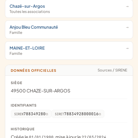
Chazé-sur-Argos
Toutes les associations
Anjou Bleu Communauté
Famille
MAINE-ET-LOIRE
Famille
Sources
/
SIRENE
DONNÉES OFFICIELLES
SIÈGE
49500 CHAZE-SUR-ARGOS
IDENTIFIANTS
788349280
78834928000016
SIREN
SIRET
HISTORIQUE
Créée le
, mise à jour le
01/01/1900
22/03/2024