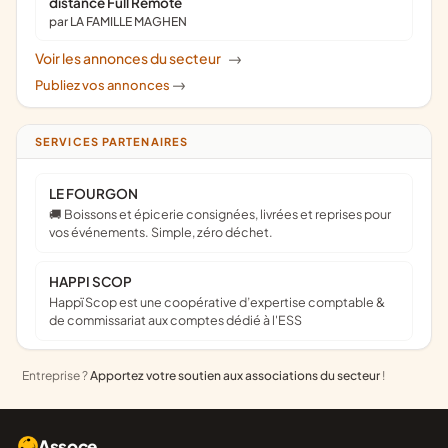
distance Full Remote
par LA FAMILLE MAGHEN
Voir les annonces du secteur
->
Publiez vos annonces
->
SERVICES PARTENAIRES
LE FOURGON
🚚 Boissons et épicerie consignées, livrées et reprises pour
vos événements. Simple, zéro déchet.
HAPPI SCOP
Happï Scop est une coopérative d’expertise comptable &
de commissariat aux comptes dédié à l'ESS
Entreprise ?
Apportez votre soutien aux associations du secteur
!
Assoce