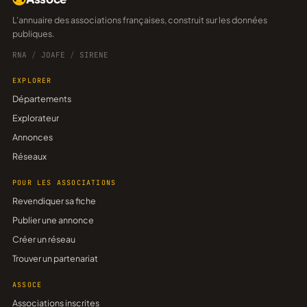
L'annuaire des associations françaises, construit sur les données
publiques.
RNA
/
JOAFE
/
SIRENE
EXPLORER
Départements
Explorateur
Annonces
Réseaux
POUR LES ASSOCIATIONS
Revendiquer sa fiche
Publier une annonce
Créer un réseau
Trouver un partenariat
ASSOCE
Associations inscrites