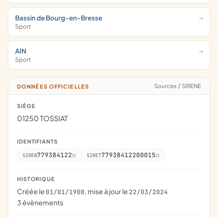
Bassin de Bourg-en-Bresse
Sport
AIN
Sport
Sources
/
SIRENE
DONNÉES OFFICIELLES
SIÈGE
01250 TOSSIAT
IDENTIFIANTS
779384122
77938412200015
SIREN
SIRET
HISTORIQUE
Créée le
, mise à jour le
01/01/1900
22/03/2024
3 évènements