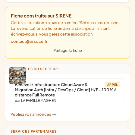
Fiche construite sur SIRENE
Cette association n'a pas de numéro RNA dans nos données.
La revendication de fiche en demande un pour l'instant :
écrivez-nous si vous gérez cette association.
contact@assoce.fr
Partager la fiche
ANNONCES DU SECTEUR
Bénévole Infrastructure Cloud Azure &
APPEL
Migration Auth [Infra / DevOps / Cloud] H/F - 100% à
distance Full Remote
par LA FAMILLE MAGHEN
Publiez vos annonces
->
SERVICES PARTENAIRES