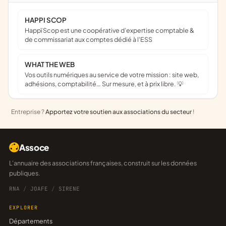
HAPPI SCOP
Happï Scop est une coopérative d’expertise comptable &
de commissariat aux comptes dédié à l'ESS
WHAT THE WEB
Vos outils numériques au service de votre mission : site web,
adhésions, comptabilité… Sur mesure, et à prix libre. 💡
Entreprise ?
Apportez votre soutien aux associations du secteur
!
Assoce
L'annuaire des associations françaises, construit sur les données
publiques.
RNA
/
JOAFE
/
SIRENE
EXPLORER
Départements