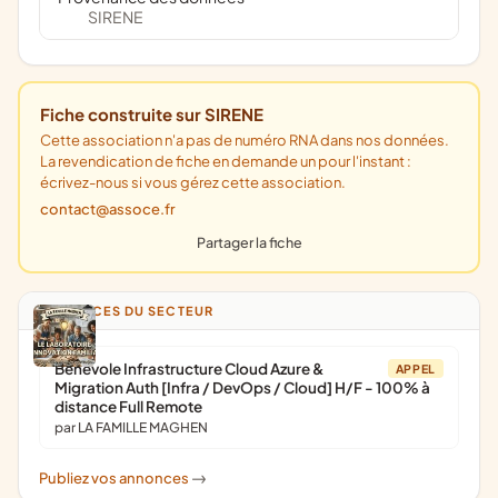
SIRENE
Fiche construite sur SIRENE
Cette association n'a pas de numéro RNA dans nos données.
La revendication de fiche en demande un pour l'instant :
écrivez-nous si vous gérez cette association.
contact@assoce.fr
Partager la fiche
ANNONCES DU SECTEUR
Bénévole Infrastructure Cloud Azure &
APPEL
Migration Auth [Infra / DevOps / Cloud] H/F - 100% à
distance Full Remote
par LA FAMILLE MAGHEN
Publiez vos annonces
->