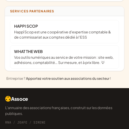
SERVICES PARTENAIRES
HAPPI SCOP
Happï Scop est une coopérative d’expertise comptable &
de commissariat aux comptes dédié à l'ESS
WHAT THE WEB
Vos outils numériques au service de votre mission : site web,
adhésions, comptabilité… Sur mesure, et à prix libre. 💡
Entreprise ?
Apportez votre soutien aux associations du secteur
!
Assoce
L'annuaire des associations françaises, construit sur les données
publiques.
RNA
/
JOAFE
/
SIRENE