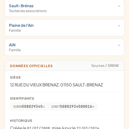
Sault-Brénaz
Toutes les associations
Plaine de l'Ain
Famille
AIN
Famille
Sources
/
SIRENE
DONNÉES OFFICIELLES
SIÈGE
12 RUE DU VIEUX BRENAZ, 01150 SAULT-BRENAZ
IDENTIFIANTS
508029345
50802934500016
SIREN
SIRET
HISTORIQUE
Créée le
, mise à jour le
01/07/2008
22/03/2024