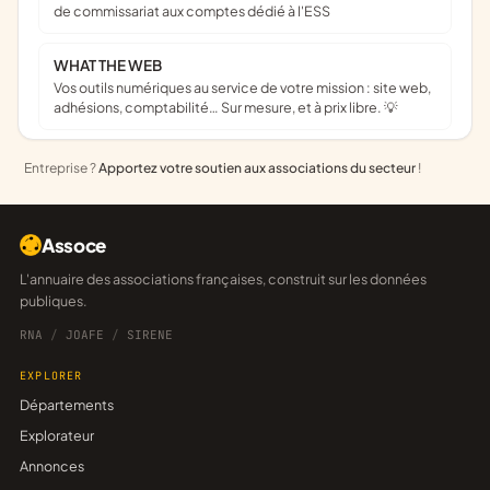
de commissariat aux comptes dédié à l'ESS
WHAT THE WEB
Vos outils numériques au service de votre mission : site web,
adhésions, comptabilité… Sur mesure, et à prix libre. 💡
Entreprise ?
Apportez votre soutien aux associations du secteur
!
Assoce
L'annuaire des associations françaises, construit sur les données
publiques.
RNA
/
JOAFE
/
SIRENE
EXPLORER
Départements
Explorateur
Annonces