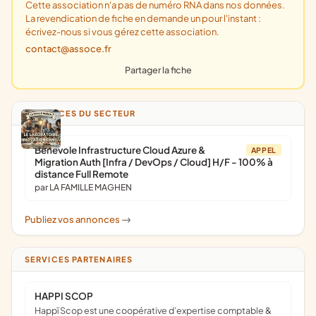
Cette association n'a pas de numéro RNA dans nos données.
La revendication de fiche en demande un pour l'instant :
écrivez-nous si vous gérez cette association.
contact@assoce.fr
Partager la fiche
ANNONCES DU SECTEUR
Bénévole Infrastructure Cloud Azure &
APPEL
Migration Auth [Infra / DevOps / Cloud] H/F - 100% à
distance Full Remote
par LA FAMILLE MAGHEN
Publiez vos annonces
->
SERVICES PARTENAIRES
HAPPI SCOP
Happï Scop est une coopérative d’expertise comptable &