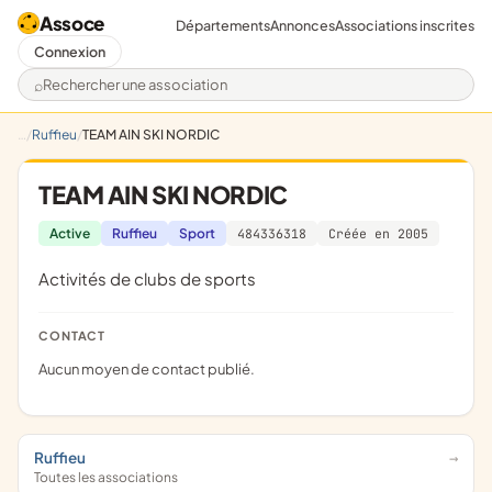
Assoce
Départements
Annonces
Associations inscrites
Connexion
Rechercher une association
Ruffieu
TEAM AIN SKI NORDIC
TEAM AIN SKI NORDIC
Active
Ruffieu
Sport
484336318
Créée en 2005
Activités de clubs de sports
CONTACT
Aucun moyen de contact publié.
Ruffieu
Toutes les associations