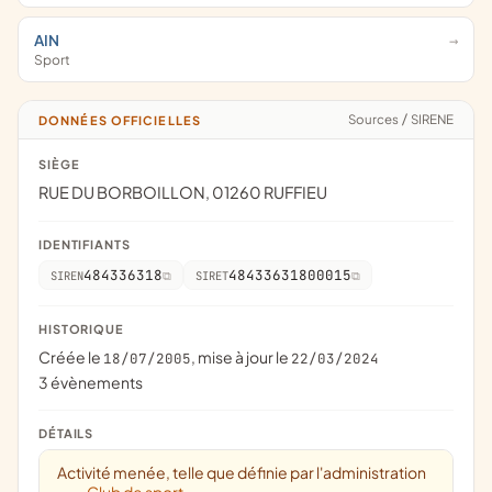
AIN
Sport
Sources
/
SIRENE
DONNÉES OFFICIELLES
SIÈGE
RUE DU BORBOILLON, 01260 RUFFIEU
IDENTIFIANTS
484336318
48433631800015
SIREN
SIRET
HISTORIQUE
Créée le
, mise à jour le
18/07/2005
22/03/2024
3 évènements
DÉTAILS
Activité menée, telle que définie par l'administration