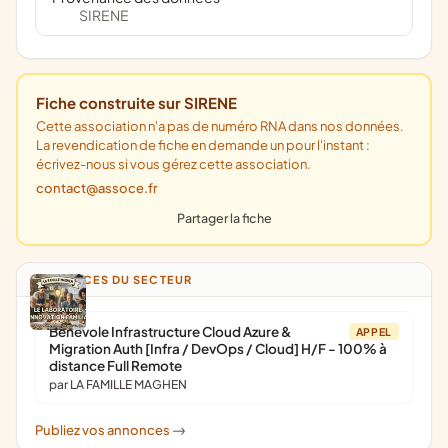
SIRENE
Fiche construite sur SIRENE
Cette association n'a pas de numéro RNA dans nos données.
La revendication de fiche en demande un pour l'instant :
écrivez-nous si vous gérez cette association.
contact@assoce.fr
Partager la fiche
ANNONCES DU SECTEUR
Bénévole Infrastructure Cloud Azure &
APPEL
Migration Auth [Infra / DevOps / Cloud] H/F - 100% à
distance Full Remote
par LA FAMILLE MAGHEN
Publiez vos annonces
->