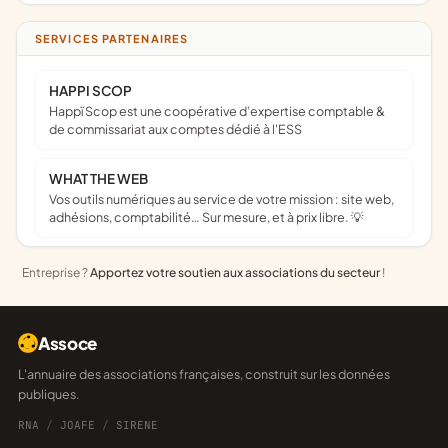
SERVICES PARTENAIRES
HAPPI SCOP
Happï Scop est une coopérative d’expertise comptable &
de commissariat aux comptes dédié à l'ESS
WHAT THE WEB
Vos outils numériques au service de votre mission : site web,
adhésions, comptabilité… Sur mesure, et à prix libre. 💡
Entreprise ?
Apportez votre soutien aux associations du secteur
!
Assoce
L'annuaire des associations françaises, construit sur les données
publiques.
RNA
/
JOAFE
/
SIRENE