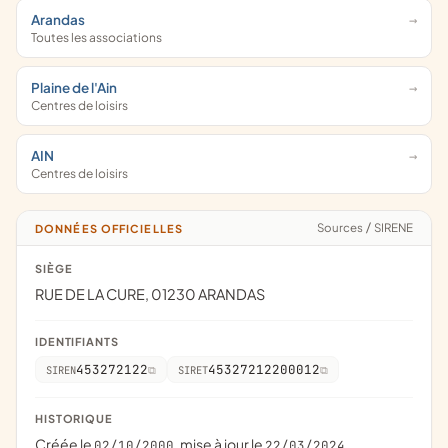
Arandas
Toutes les associations
Plaine de l'Ain
Centres de loisirs
AIN
Centres de loisirs
Sources
/
SIRENE
DONNÉES OFFICIELLES
SIÈGE
RUE DE LA CURE, 01230 ARANDAS
IDENTIFIANTS
453272122
45327212200012
SIREN
SIRET
HISTORIQUE
Créée le
, mise à jour le
02/10/2000
22/03/2024