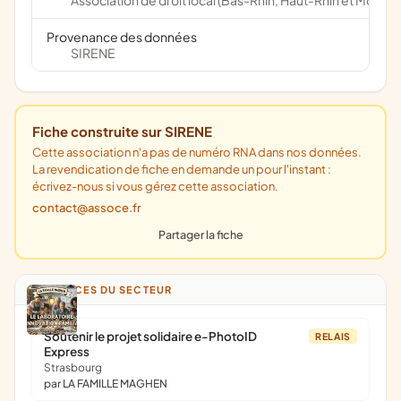
Association de droit local (Bas-Rhin, Haut-Rhin et Moselle
Provenance des données
SIRENE
Fiche construite sur SIRENE
Cette association n'a pas de numéro RNA dans nos données.
La revendication de fiche en demande un pour l'instant :
écrivez-nous si vous gérez cette association.
contact@assoce.fr
Partager la fiche
ANNONCES DU SECTEUR
Soutenir le projet solidaire e-PhotoID
RELAIS
Express
Strasbourg
par LA FAMILLE MAGHEN