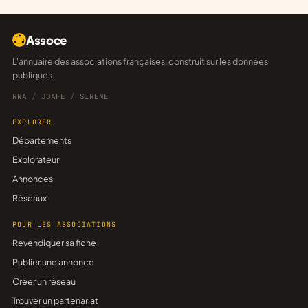
Assoce
L'annuaire des associations françaises, construit sur les données
publiques.
RNA
/
JOAFE
/
SIRENE
EXPLORER
Départements
Explorateur
Annonces
Réseaux
POUR LES ASSOCIATIONS
Revendiquer sa fiche
Publier une annonce
Créer un réseau
Trouver un partenariat