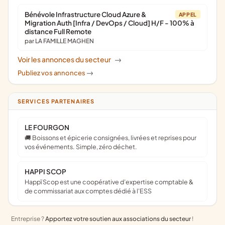
Bénévole Infrastructure Cloud Azure &
APPEL
Migration Auth [Infra / DevOps / Cloud] H/F - 100% à
distance Full Remote
par LA FAMILLE MAGHEN
Voir les annonces du secteur
->
Publiez vos annonces
->
SERVICES PARTENAIRES
LE FOURGON
🚚 Boissons et épicerie consignées, livrées et reprises pour
vos événements. Simple, zéro déchet.
HAPPI SCOP
Happï Scop est une coopérative d’expertise comptable &
de commissariat aux comptes dédié à l'ESS
Entreprise ?
Apportez votre soutien aux associations du secteur
!