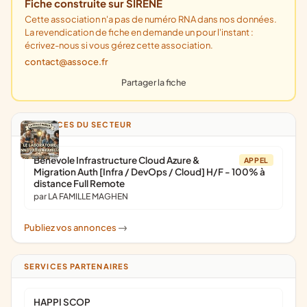
Fiche construite sur SIRENE
Cette association n'a pas de numéro RNA dans nos données.
La revendication de fiche en demande un pour l'instant :
écrivez-nous si vous gérez cette association.
contact@assoce.fr
Partager la fiche
ANNONCES DU SECTEUR
Bénévole Infrastructure Cloud Azure &
APPEL
Migration Auth [Infra / DevOps / Cloud] H/F - 100% à
distance Full Remote
par LA FAMILLE MAGHEN
Publiez vos annonces
->
SERVICES PARTENAIRES
HAPPI SCOP