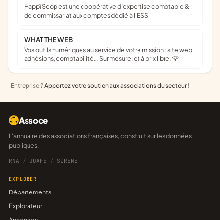
Happï Scop est une coopérative d’expertise comptable &
de commissariat aux comptes dédié à l'ESS
WHAT THE WEB
Vos outils numériques au service de votre mission : site web,
adhésions, comptabilité… Sur mesure, et à prix libre. 💡
Entreprise ?
Apportez votre soutien aux associations du secteur
!
Assoce
L'annuaire des associations françaises, construit sur les données
publiques.
RNA
/
JOAFE
/
SIRENE
EXPLORER
Départements
Explorateur
Annonces