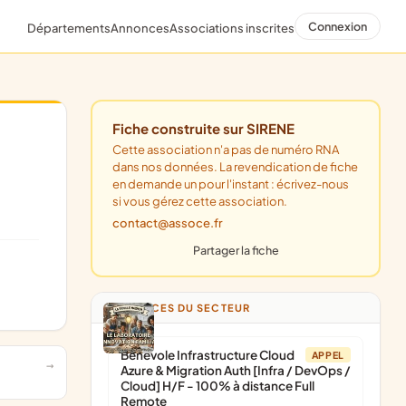
Connexion
Départements
Annonces
Associations inscrites
Fiche construite sur SIRENE
Cette association n'a pas de numéro RNA
dans nos données. La revendication de fiche
en demande un pour l'instant : écrivez-nous
si vous gérez cette association.
contact@assoce.fr
Partager la fiche
ANNONCES DU SECTEUR
Bénévole Infrastructure Cloud
APPEL
Azure & Migration Auth [Infra / DevOps /
Cloud] H/F - 100% à distance Full
Remote