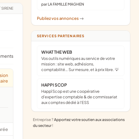
par LA FAMILLE MAGHEN
/
SIRENE
Publiez vos annonces
->
SERVICES PARTENAIRES
WHAT THE WEB
ements
Vos outils numériques au service de votre
mission : site web, adhésions,
comptabilité… Sur mesure, et à prix libre. 💡
sion
aire
HAPPI SCOP
Happï Scop est une coopérative
d’expertise comptable & de commissariat
aux comptes dédié à l'ESS
Entreprise ?
Apportez votre soutien aux associations
du secteur
!
arée