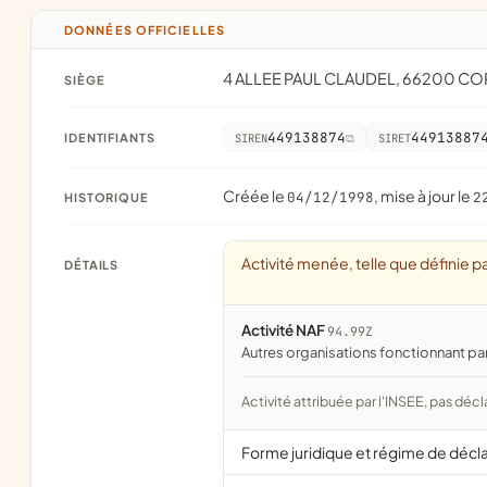
DONNÉES OFFICIELLES
4 ALLEE PAUL CLAUDEL, 66200 C
SIÈGE
449138874
44913887
IDENTIFIANTS
SIREN
SIRET
Créée le
, mise à jour le
04/12/1998
2
HISTORIQUE
Activité menée, telle que définie pa
DÉTAILS
Activité NAF
94.99Z
Autres organisations fonctionnant pa
Activité attribuée par l'INSEE, pas décl
Forme juridique et régime de décl