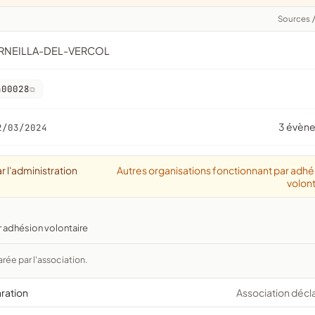
Sources
ORNEILLA-DEL-VERCOL
400028
3 évèn
2/03/2024
r l'administration
Autres organisations fonctionnant par adhé
volont
r adhésion volontaire
arée par l'association.
aration
Association décl