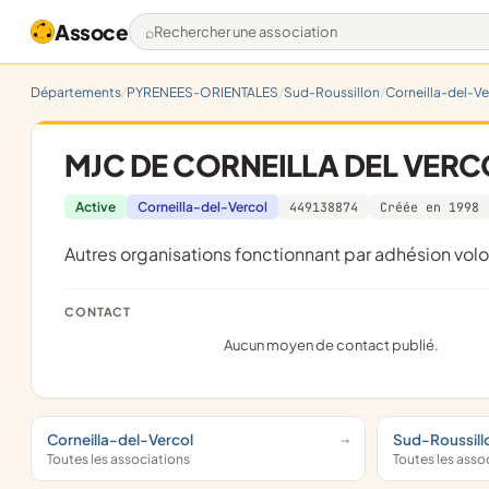
Assoce
Rechercher une association
Départements
PYRENEES-ORIENTALES
Sud-Roussillon
Corneilla-del-Ve
MJC DE CORNEILLA DEL VERC
Active
Corneilla-del-Vercol
449138874
Créée en 1998
Autres organisations fonctionnant par adhésion volo
CONTACT
Aucun moyen de contact publié.
Corneilla-del-Vercol
Sud-Roussill
Toutes les associations
Toutes les asso