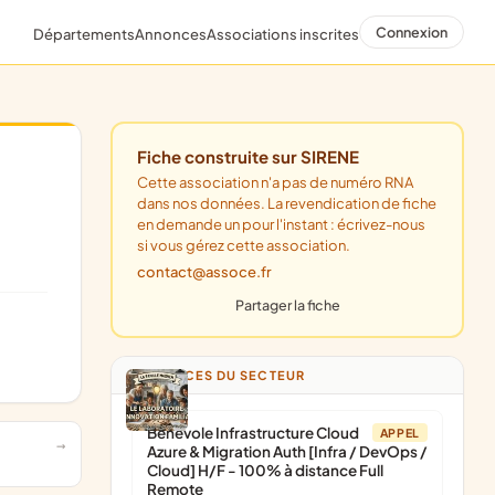
Connexion
Départements
Annonces
Associations inscrites
Fiche construite sur SIRENE
Cette association n'a pas de numéro RNA
dans nos données. La revendication de fiche
en demande un pour l'instant : écrivez-nous
si vous gérez cette association.
contact@assoce.fr
Partager la fiche
ANNONCES DU SECTEUR
Bénévole Infrastructure Cloud
APPEL
Azure & Migration Auth [Infra / DevOps /
Cloud] H/F - 100% à distance Full
Remote