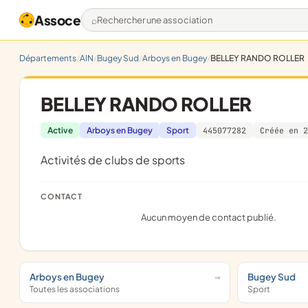
Assoce
Rechercher une association
Départements
AIN
Bugey Sud
Arboys en Bugey
BELLEY RANDO ROLLER
BELLEY RANDO ROLLER
Active
Arboys en Bugey
Sport
445077282
Créée en 2
Activités de clubs de sports
CONTACT
Aucun moyen de contact publié.
Arboys en Bugey
Bugey Sud
Toutes les associations
Sport