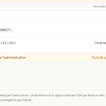
Sources
200017
3 évèn
2/03/2024
r l'administration
Club de s
a navigation par thème.