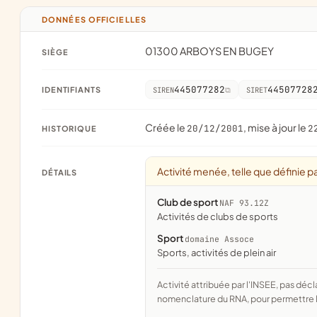
DONNÉES OFFICIELLES
01300 ARBOYS EN BUGEY
SIÈGE
445077282
44507728
IDENTIFIANTS
SIREN
SIRET
Créée le
, mise à jour le
20/12/2001
2
HISTORIQUE
Activité menée, telle que définie pa
DÉTAILS
Club de sport
NAF 93.12Z
Activités de clubs de sports
Sport
domaine Assoce
Sports, activités de plein air
Activité attribuée par l'INSEE, pas déclarée par l'association. Le domaine est le rapprochement fait par Assoce avec la
nomenclature du RNA, pour permettre l