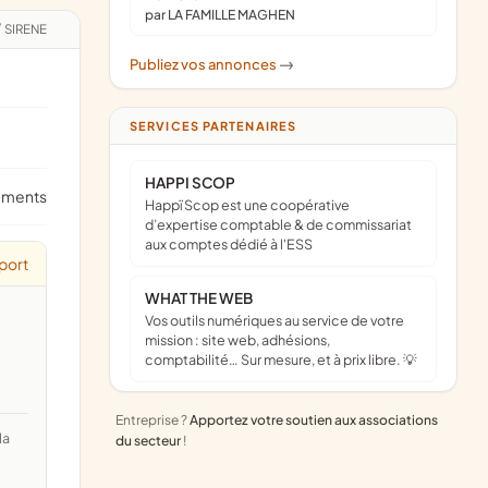
par LA FAMILLE MAGHEN
/
SIRENE
Publiez vos annonces
->
SERVICES PARTENAIRES
HAPPI SCOP
ements
Happï Scop est une coopérative
d’expertise comptable & de commissariat
aux comptes dédié à l'ESS
port
WHAT THE WEB
Vos outils numériques au service de votre
mission : site web, adhésions,
comptabilité… Sur mesure, et à prix libre. 💡
Entreprise ?
Apportez votre soutien aux associations
du secteur
!