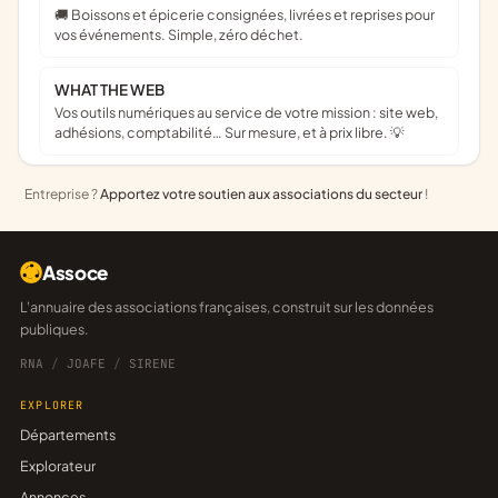
🚚 Boissons et épicerie consignées, livrées et reprises pour
vos événements. Simple, zéro déchet.
WHAT THE WEB
Vos outils numériques au service de votre mission : site web,
adhésions, comptabilité… Sur mesure, et à prix libre. 💡
Entreprise ?
Apportez votre soutien aux associations du secteur
!
Assoce
L'annuaire des associations françaises, construit sur les données
publiques.
RNA
/
JOAFE
/
SIRENE
EXPLORER
Départements
Explorateur
Annonces