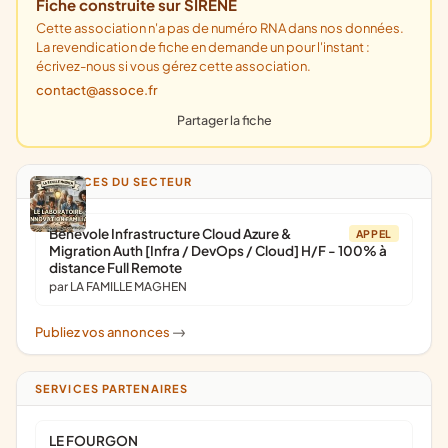
Fiche construite sur SIRENE
Cette association n'a pas de numéro RNA dans nos données.
La revendication de fiche en demande un pour l'instant :
écrivez-nous si vous gérez cette association.
contact@assoce.fr
Partager la fiche
ANNONCES DU SECTEUR
Bénévole Infrastructure Cloud Azure &
APPEL
Migration Auth [Infra / DevOps / Cloud] H/F - 100% à
distance Full Remote
par LA FAMILLE MAGHEN
Publiez vos annonces
->
SERVICES PARTENAIRES
LE FOURGON