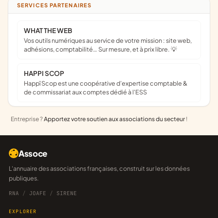
SERVICES PARTENAIRES
WHAT THE WEB
Vos outils numériques au service de votre mission : site web,
adhésions, comptabilité… Sur mesure, et à prix libre. 💡
HAPPI SCOP
Happï Scop est une coopérative d’expertise comptable &
de commissariat aux comptes dédié à l'ESS
Entreprise ?
Apportez votre soutien aux associations du secteur
!
Assoce
L'annuaire des associations françaises, construit sur les données
publiques.
RNA
/
JOAFE
/
SIRENE
EXPLORER