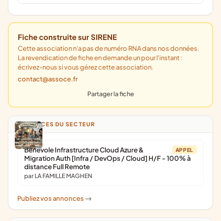
Fiche construite sur SIRENE
Cette association n'a pas de numéro RNA dans nos données.
La revendication de fiche en demande un pour l'instant :
écrivez-nous si vous gérez cette association.
contact@assoce.fr
Partager la fiche
ANNONCES DU SECTEUR
Bénévole Infrastructure Cloud Azure &
APPEL
Migration Auth [Infra / DevOps / Cloud] H/F - 100% à
distance Full Remote
par LA FAMILLE MAGHEN
Publiez vos annonces
->