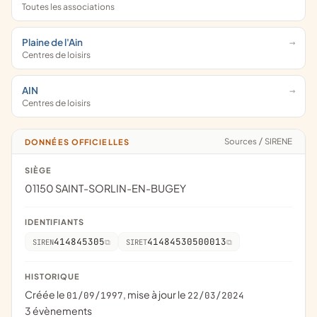
Toutes les associations
Plaine de l'Ain
Centres de loisirs
AIN
Centres de loisirs
Sources
/
SIRENE
DONNÉES OFFICIELLES
SIÈGE
01150 SAINT-SORLIN-EN-BUGEY
IDENTIFIANTS
414845305
41484530500013
SIREN
SIRET
HISTORIQUE
Créée le
, mise à jour le
01/09/1997
22/03/2024
3 évènements