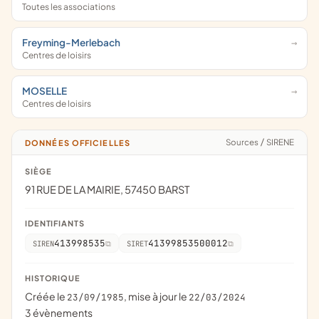
Toutes les associations
Freyming-Merlebach
Centres de loisirs
MOSELLE
Centres de loisirs
Sources
/
SIRENE
DONNÉES OFFICIELLES
SIÈGE
91 RUE DE LA MAIRIE, 57450 BARST
IDENTIFIANTS
413998535
41399853500012
SIREN
SIRET
HISTORIQUE
Créée le
, mise à jour le
23/09/1985
22/03/2024
3 évènements