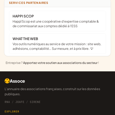
SERVICES PARTENAIRES
HAPPI SCOP
Happï Scop est une coopérative d’expertise comptable &
de commissariat aux comptes dédié à l'ESS
WHAT THE WEB
Vos outils numériques au service de votre mission : site web,
adhésions, comptabilité… Sur mesure, et à prix libre. 💡
Entreprise ?
Apportez votre soutien aux associations du secteur
!
Assoce
L'annuaire des associations françaises, construit sur les données
publiques.
RNA
/
JOAFE
/
SIRENE
EXPLORER