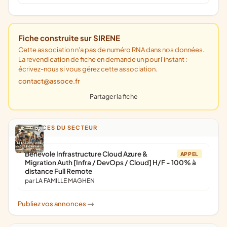
Fiche construite sur SIRENE
Cette association n'a pas de numéro RNA dans nos données.
La revendication de fiche en demande un pour l'instant :
écrivez-nous si vous gérez cette association.
contact@assoce.fr
Partager la fiche
ANNONCES DU SECTEUR
Bénévole Infrastructure Cloud Azure &
APPEL
Migration Auth [Infra / DevOps / Cloud] H/F - 100% à
distance Full Remote
par LA FAMILLE MAGHEN
Publiez vos annonces
->