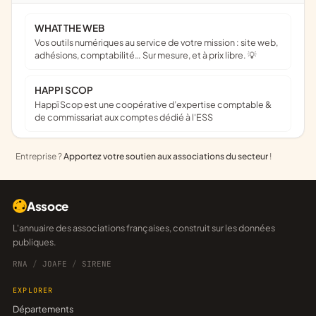
WHAT THE WEB
Vos outils numériques au service de votre mission : site web,
adhésions, comptabilité… Sur mesure, et à prix libre. 💡
HAPPI SCOP
Happï Scop est une coopérative d’expertise comptable &
de commissariat aux comptes dédié à l'ESS
Entreprise ?
Apportez votre soutien aux associations du secteur
!
Assoce
L'annuaire des associations françaises, construit sur les données
publiques.
RNA
/
JOAFE
/
SIRENE
EXPLORER
Départements