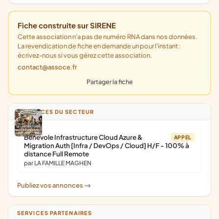
Fiche construite sur SIRENE
Cette association n'a pas de numéro RNA dans nos données.
La revendication de fiche en demande un pour l'instant :
écrivez-nous si vous gérez cette association.
contact@assoce.fr
Partager la fiche
ANNONCES DU SECTEUR
Bénévole Infrastructure Cloud Azure &
APPEL
Migration Auth [Infra / DevOps / Cloud] H/F - 100% à
distance Full Remote
par LA FAMILLE MAGHEN
Publiez vos annonces
->
SERVICES PARTENAIRES