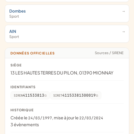
Dombes
Sport
AIN
Sport
Sources
/
SIRENE
DONNÉES OFFICIELLES
SIÈGE
13 LES HAUTES TERRES DU PILON, 01390 MIONNAY
IDENTIFIANTS
411533813
41153381300019
SIREN
SIRET
HISTORIQUE
Créée le
, mise à jour le
24/03/1997
22/03/2024
3 évènements