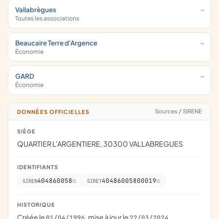
Vallabrègues
Toutes les associations
Beaucaire Terre d'Argence
Économie
GARD
Économie
Sources
/
SIRENE
DONNÉES OFFICIELLES
SIÈGE
QUARTIER L'ARGENTIERE, 30300 VALLABREGUES
IDENTIFIANTS
404860058
40486005800019
SIREN
SIRET
HISTORIQUE
Créée le
, mise à jour le
01/04/1996
22/03/2024