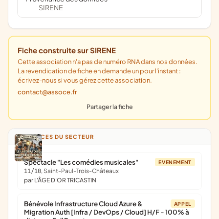
SIRENE
Fiche construite sur SIRENE
Cette association n'a pas de numéro RNA dans nos données.
La revendication de fiche en demande un pour l'instant :
écrivez-nous si vous gérez cette association.
contact@assoce.fr
Partager la fiche
ANNONCES DU SECTEUR
Spectacle "Les comédies musicales"
EVENEMENT
11/10
, Saint-Paul-Trois-Châteaux
par L'ÂGE D'OR TRICASTIN
Bénévole Infrastructure Cloud Azure &
APPEL
Migration Auth [Infra / DevOps / Cloud] H/F - 100% à