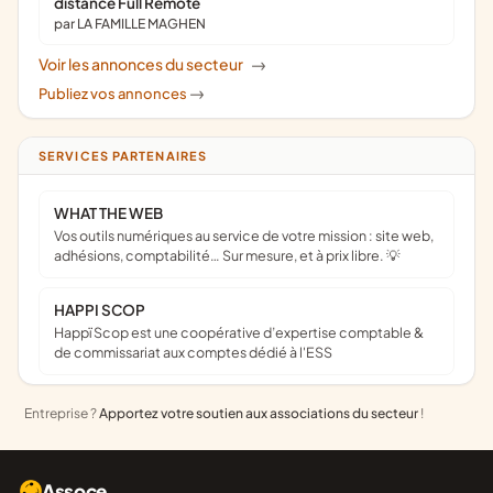
distance Full Remote
par LA FAMILLE MAGHEN
Voir les annonces du secteur
->
Publiez vos annonces
->
SERVICES PARTENAIRES
WHAT THE WEB
Vos outils numériques au service de votre mission : site web,
adhésions, comptabilité… Sur mesure, et à prix libre. 💡
HAPPI SCOP
Happï Scop est une coopérative d’expertise comptable &
de commissariat aux comptes dédié à l'ESS
Entreprise ?
Apportez votre soutien aux associations du secteur
!
Assoce