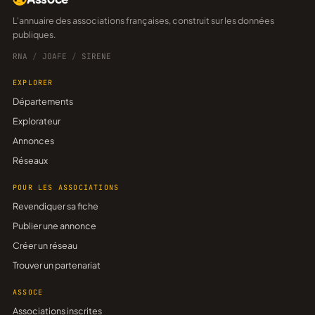
L'annuaire des associations françaises, construit sur les données
publiques.
RNA
/
JOAFE
/
SIRENE
EXPLORER
Départements
Explorateur
Annonces
Réseaux
POUR LES ASSOCIATIONS
Revendiquer sa fiche
Publier une annonce
Créer un réseau
Trouver un partenariat
ASSOCE
Associations inscrites