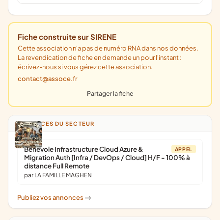
Fiche construite sur SIRENE
Cette association n'a pas de numéro RNA dans nos données.
La revendication de fiche en demande un pour l'instant :
écrivez-nous si vous gérez cette association.
contact@assoce.fr
Partager la fiche
ANNONCES DU SECTEUR
Bénévole Infrastructure Cloud Azure &
APPEL
Migration Auth [Infra / DevOps / Cloud] H/F - 100% à
distance Full Remote
par LA FAMILLE MAGHEN
Publiez vos annonces
->