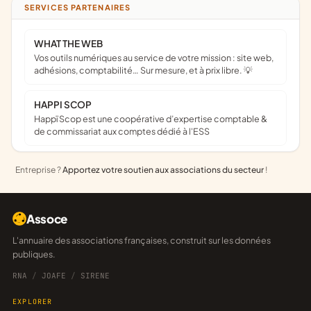
SERVICES PARTENAIRES
WHAT THE WEB
Vos outils numériques au service de votre mission : site web,
adhésions, comptabilité… Sur mesure, et à prix libre. 💡
HAPPI SCOP
Happï Scop est une coopérative d’expertise comptable &
de commissariat aux comptes dédié à l'ESS
Entreprise ?
Apportez votre soutien aux associations du secteur
!
Assoce
L'annuaire des associations françaises, construit sur les données
publiques.
RNA
/
JOAFE
/
SIRENE
EXPLORER