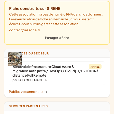
Fiche construite sur SIRENE
Cette association n'a pas de numéro RNA dans nos données.
La revendication de fiche en demande un pour l'instant :
écrivez-nous si vous gérez cette association.
contact@assoce.fr
Partager la fiche
ANNONCES DU SECTEUR
Bénévole Infrastructure Cloud Azure &
APPEL
Migration Auth [Infra / DevOps / Cloud] H/F - 100% à
distance Full Remote
par LA FAMILLE MAGHEN
Publiez vos annonces
->
SERVICES PARTENAIRES