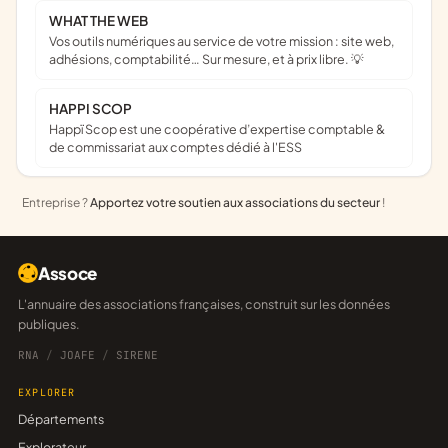
WHAT THE WEB
Vos outils numériques au service de votre mission : site web,
adhésions, comptabilité… Sur mesure, et à prix libre. 💡
HAPPI SCOP
Happï Scop est une coopérative d’expertise comptable &
de commissariat aux comptes dédié à l'ESS
Entreprise ?
Apportez votre soutien aux associations du secteur
!
Assoce
L'annuaire des associations françaises, construit sur les données
publiques.
RNA
/
JOAFE
/
SIRENE
EXPLORER
Départements
Explorateur