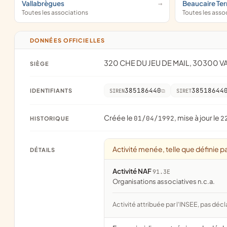
Vallabrègues
Beaucaire Ter
Toutes les associations
Toutes les asso
DONNÉES OFFICIELLES
320 CHE DU JEU DE MAIL, 30300 
SIÈGE
385186440
38518644
IDENTIFIANTS
SIREN
SIRET
Créée le
, mise à jour le
01/04/1992
2
HISTORIQUE
Activité menée, telle que définie pa
DÉTAILS
Activité NAF
91.3E
Organisations associatives n.c.a.
Activité attribuée par l'INSEE, pas décl