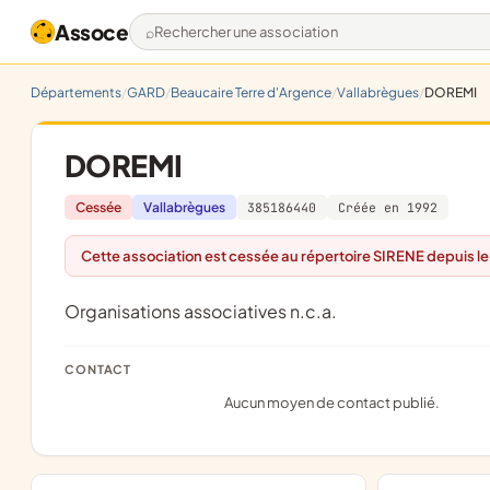
Assoce
Rechercher une association
Départements
GARD
Beaucaire Terre d'Argence
Vallabrègues
DOREMI
DOREMI
Cessée
Vallabrègues
385186440
Créée en 1992
Cette association est cessée au répertoire SIRENE depuis l
Organisations associatives n.c.a.
CONTACT
Aucun moyen de contact publié.