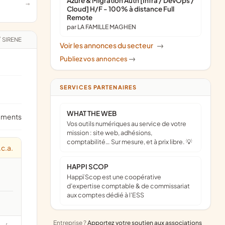
Azure & Migration Auth [Infra / DevOps /
Cloud] H/F - 100% à distance Full
Remote
par LA FAMILLE MAGHEN
/
SIRENE
Voir les annonces du secteur
->
Publiez vos annonces
->
SERVICES PARTENAIRES
WHAT THE WEB
ements
Vos outils numériques au service de votre
mission : site web, adhésions,
comptabilité… Sur mesure, et à prix libre. 💡
.c.a.
HAPPI SCOP
Happï Scop est une coopérative
d’expertise comptable & de commissariat
aux comptes dédié à l'ESS
Entreprise ?
Apportez votre soutien aux associations