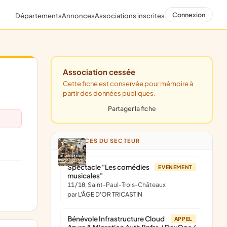
Connexion
Départements
Annonces
Associations inscrites
Association cessée
Cette fiche est conservée pour mémoire à
partir des données publiques.
Partager la fiche
ANNONCES DU SECTEUR
Spectacle "Les comédies
EVENEMENT
musicales"
11/10
, Saint-Paul-Trois-Châteaux
par L'ÂGE D'OR TRICASTIN
Bénévole Infrastructure Cloud
APPEL