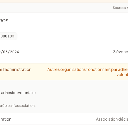
Sources
RROS
400010
3 évèn
2/03/2024
r l'administration
Autres organisations fonctionnant par adhé
volont
r adhésion volontaire
arée par l'association.
aration
Association décl