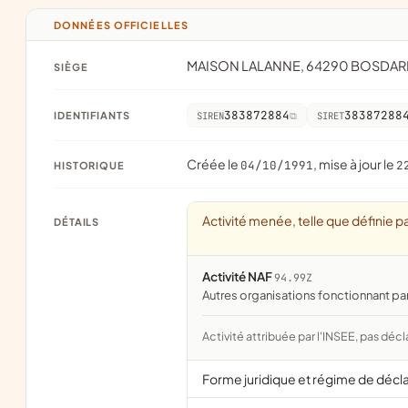
DONNÉES OFFICIELLES
MAISON LALANNE, 64290 BOSDA
SIÈGE
383872884
38387288
IDENTIFIANTS
SIREN
SIRET
Créée le
, mise à jour le
04/10/1991
2
HISTORIQUE
Activité menée, telle que définie pa
DÉTAILS
Activité NAF
94.99Z
Autres organisations fonctionnant pa
Activité attribuée par l'INSEE, pas décl
Forme juridique et régime de décl