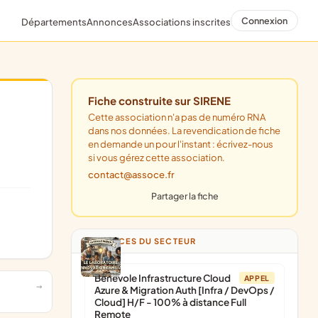
Connexion
Départements
Annonces
Associations inscrites
Fiche construite sur SIRENE
Cette association n'a pas de numéro RNA
dans nos données. La revendication de fiche
en demande un pour l'instant : écrivez-nous
si vous gérez cette association.
contact@assoce.fr
Partager la fiche
ANNONCES DU SECTEUR
Bénévole Infrastructure Cloud
APPEL
Azure & Migration Auth [Infra / DevOps /
Cloud] H/F - 100% à distance Full
Remote