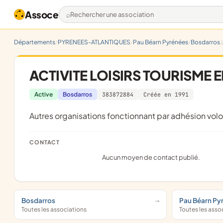
Assoce
Rechercher une association
Départements
PYRENEES-ATLANTIQUES
Pau Béarn Pyrénées
Bosdarros
ACTIVITE LOISIRS TOURISME 
Active
Bosdarros
383872884
Créée en 1991
Autres organisations fonctionnant par adhésion volo
CONTACT
Aucun moyen de contact publié.
Bosdarros
Pau Béarn Py
Toutes les associations
Toutes les asso