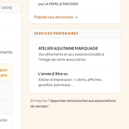
par LA FAMILLE MAGHEN
/
SIRENE
Publiez vos annonces
->
SERVICES PARTENAIRES
ATELIER AQUITAINE MARQUAGE
ements
Vos vêtements et accessoires brodés à
l’image de votre association.
sion
L'envie d'être vu
aire
Atelier d'impression : t-shirts, affiches,
goodies, panneaux...
Entreprise ?
Apportez votre soutien aux associations
du secteur
!
arée