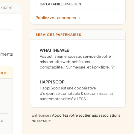
par LA FAMILLE MAGHEN
/
SIRENE
Publiez vos annonces
->
SERVICES PARTENAIRES
WHAT THE WEB
ements
Vos outils numériques au service de votre
mission : site web, adhésions,
comptabilité… Sur mesure, et à prix libre. 💡
port
HAPPI SCOP
Happï Scop est une coopérative
d’expertise comptable & de commissariat
aux comptes dédié à l'ESS
Entreprise ?
Apportez votre soutien aux associations
du secteur
!