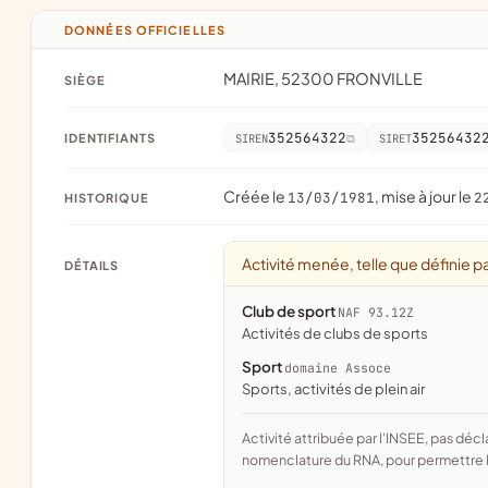
DONNÉES OFFICIELLES
MAIRIE, 52300 FRONVILLE
SIÈGE
352564322
35256432
IDENTIFIANTS
SIREN
SIRET
Créée le
, mise à jour le
13/03/1981
2
HISTORIQUE
Activité menée, telle que définie pa
DÉTAILS
Club de sport
NAF 93.12Z
Activités de clubs de sports
Sport
domaine Assoce
Sports, activités de plein air
Activité attribuée par l'INSEE, pas déclarée par l'association. Le domaine est le rapprochement fait par Assoce avec la
nomenclature du RNA, pour permettre l