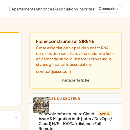
Connexion
Départements
Annonces
Associations inscrites
Fiche construite sur SIRENE
Cette association n'a pas de numéro RNA
dans nos données. La revendication de fiche
en demande un pour l'instant : écrivez-nous
si vous gérez cette association.
contact@assoce.fr
Partager la fiche
ANNONCES DU SECTEUR
Bénévole Infrastructure Cloud
APPEL
Azure & Migration Auth [Infra / DevOps /
Cloud] H/F - 100% à distance Full
Remote