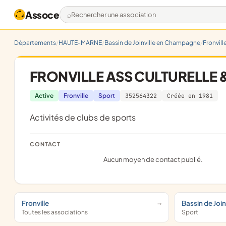
Assoce
Rechercher une association
Départements
HAUTE-MARNE
Bassin de Joinville en Champagne
Fronvill
FRONVILLE ASS CULTURELLE 
Active
Fronville
Sport
352564322
Créée en 1981
Activités de clubs de sports
CONTACT
Aucun moyen de contact publié.
Fronville
Bassin de Joi
Toutes les associations
Sport