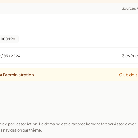
Sources
200019
3 évèn
2/03/2024
r l'administration
Club de s
a navigation par thème.