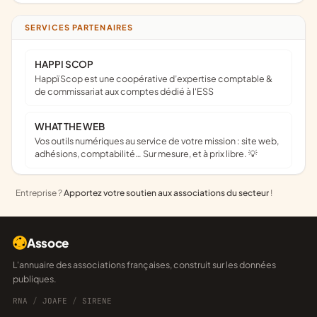
SERVICES PARTENAIRES
HAPPI SCOP
Happï Scop est une coopérative d’expertise comptable &
de commissariat aux comptes dédié à l'ESS
WHAT THE WEB
Vos outils numériques au service de votre mission : site web,
adhésions, comptabilité… Sur mesure, et à prix libre. 💡
Entreprise ?
Apportez votre soutien aux associations du secteur
!
Assoce
L'annuaire des associations françaises, construit sur les données
publiques.
RNA
/
JOAFE
/
SIRENE