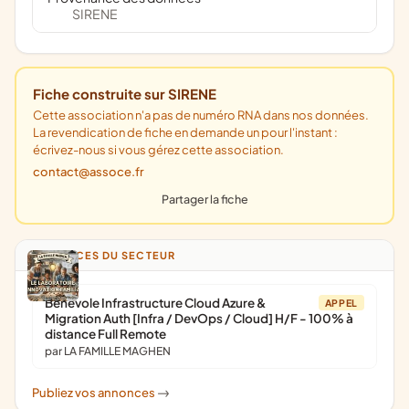
SIRENE
Fiche construite sur SIRENE
Cette association n'a pas de numéro RNA dans nos données.
La revendication de fiche en demande un pour l'instant :
écrivez-nous si vous gérez cette association.
contact@assoce.fr
Partager la fiche
ANNONCES DU SECTEUR
Bénévole Infrastructure Cloud Azure &
APPEL
Migration Auth [Infra / DevOps / Cloud] H/F - 100% à
distance Full Remote
par LA FAMILLE MAGHEN
Publiez vos annonces
->