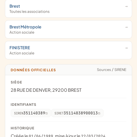
Brest
Toutes les associations
Brest Métropole
Action sociale
FINISTERE
Action sociale
Sources
/
SIRENE
DONNÉES OFFICIELLES
SIÈGE
28 RUE DE DENVER, 29200 BREST
IDENTIFIANTS
351140389
35114038900013
SIREN
SIRET
HISTORIQUE
Créée le
, mise à jour le
01/06/1989
22/03/2024