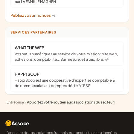
par LA FAMILLE MAGHEN
Publiez vos annonces
->
SERVICES PARTENAIRES
WHAT THE WEB
Vos outils numériques au service de votre mission : site web,
adhésions, comptabilité… Sur mesure, et à prix libre. 💡
HAPPI SCOP
Happï Scop est une coopérative d’expertise comptable &
de commissariat aux comptes dédié à l'ESS
Entreprise ?
Apportez votre soutien aux associations du secteur
!
Assoce
L'annuaire des associations françaises, construit sur les données