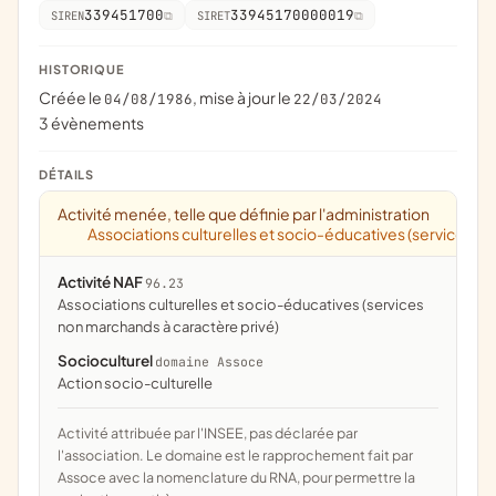
339451700
33945170000019
SIREN
SIRET
HISTORIQUE
Créée le
, mise à jour le
04/08/1986
22/03/2024
3 évènements
DÉTAILS
Activité menée, telle que définie par l'administration
Associations culturelles et socio-éducatives (services n
Activité NAF
96.23
Associations culturelles et socio-éducatives (services
non marchands à caractère privé)
Socioculturel
domaine Assoce
action socio-culturelle
Activité attribuée par l'INSEE, pas déclarée par
l'association. Le domaine est le rapprochement fait par
Assoce avec la nomenclature du RNA, pour permettre la