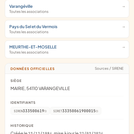
Varangéville
Toutes les associations
Pays du Sel et du Vermois
Toutes les associations
MEURTHE-ET-MOSELLE
Toutes les associations
Sources
/
SIRENE
DONNÉES OFFICIELLES
SIÈGE
MAIRIE, 54110 VARANGEVILLE
IDENTIFIANTS
333500619
33350061900015
SIREN
SIRET
HISTORIQUE
Créée le
, mise à jour le
23/12/1984
22/03/2024