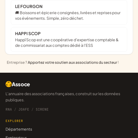
LE FOURGON
🚚 Boissons et épicerie consignées, livrées et reprises pour
vos événements. Simple, zéro déchet.
HAPPI SCOP
Happï Scop est une coopérative d’expertise comptable &
de commissariat aux comptes dédié à l'ESS
Entreprise ?
Apportez votre soutien aux associations du secteur
!
Assoce
L'annuaire des associations françaises, construit sur les données
publiques.
RNA
/
JOAFE
/
SIRENE
EXPLORER
Départements
Explorateur