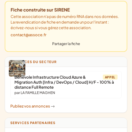
Fiche construite sur SIRENE
Cette association n'a pas de numéro RNA dans nos données.
La revendication de fiche en demande un pour l'instant :
écrivez-nous si vous gérez cette association.
contact@assoce.fr
Partager la fiche
ANNONCES DU SECTEUR
Bénévole Infrastructure Cloud Azure &
APPEL
Migration Auth [Infra / DevOps / Cloud] H/F - 100% à
distance Full Remote
par LA FAMILLE MAGHEN
Publiez vos annonces
->
SERVICES PARTENAIRES